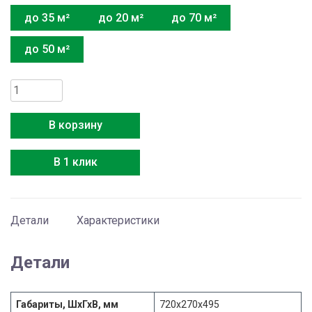
до 35 м²
до 20 м²
до 70 м²
до 50 м²
Количество
товара
Media
В корзину
MSAG2-
07N8C2U-
В 1 клик
O
Детали
Характеристики
Детали
Габариты, ШхГхВ, мм
720x270x495