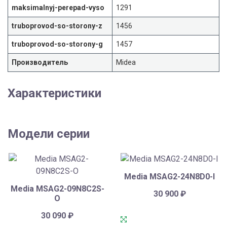
maksimalnyj-perepad-vyso
1291
truboprovod-so-storony-z
1456
truboprovod-so-storony-g
1457
Производитель
Midea
Характеристики
Модели серии
Media MSAG2-24N8D0-I
Media MSAG2-09N8C2S-
30 900
₽
O
30 090
₽