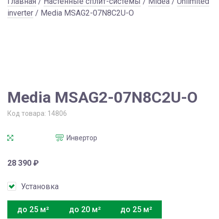
Главная
/
Настенные сплит-системы
/
Midea
/
Unlimited
inverter
/ Media MSAG2-07N8C2U-O
Media MSAG2-07N8C2U-O
Код товара:
14806
Инвертор
28 390
₽
Установка
до 25 м²
до 20 м²
до 25 м²