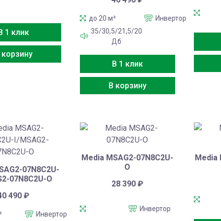
до 20 м²
Инвертор
35/30,5/21,5/20
В 1 клик
Дб
 корзину
В 1 клик
В корзину
Media MSAG2-07N8C2U-
Media
O
SAG2-07N8C2U-
G2-07N8C2U-O
28 390
₽
40 490
₽
Инвертор
²
Инвертор