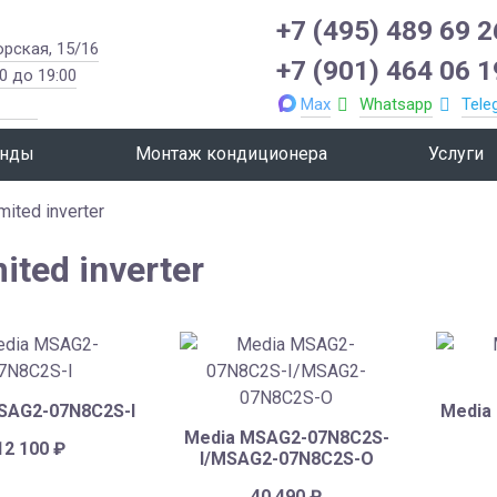
+7 (495) 489 69 2
орская, 15/16
+7 (901) 464 06 1
0 до 19:00
Max
Whatsapp
Tele
нды
Монтаж кондиционера
Услуги
mited inverter
ited inverter
SAG2-07N8C2S-I
Media
Media MSAG2-07N8C2S-
12 100
₽
I/MSAG2-07N8C2S-O
40 490
₽