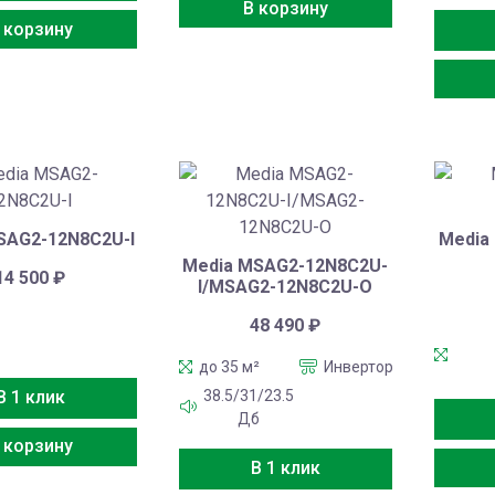
В корзину
 корзину
SAG2-12N8C2U-I
Media
Media MSAG2-12N8C2U-
14 500
₽
I/MSAG2-12N8C2U-O
48 490
₽
до 35 м²
Инвертор
38.5/31/23.5
В 1 клик
Дб
 корзину
В 1 клик