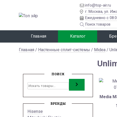
info@top-air.ru
г. Москва, ул. Иж
Ежедневно с 08:0
Главная
Каталог
Бре
Главная
/
Настенные сплит-системы
/
Midea
/ Unli
Unlim
ПОИСК
Поиск
Media M
БРЕНДЫ
Hisense