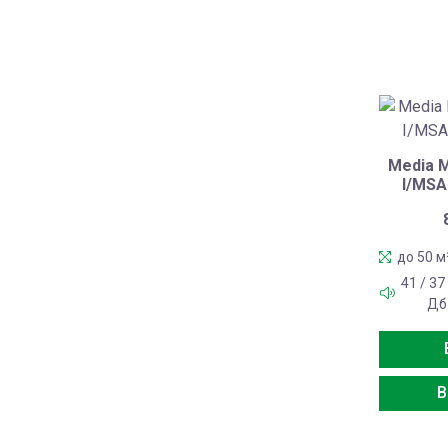
Media 
I/MSA
до 50 м
41 / 37
Дб
В