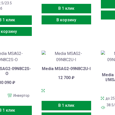
.5/23.5
В 1 клик
б
В корзину
В 1 клик
 корзину
SAG2-09N8C2S-
Media MSAG2-09N8C2U-I
O
Media
12 700
₽
I/MS
30 090
₽
Инвертор
до 25
38.5
В 1 клик
В 1 клик