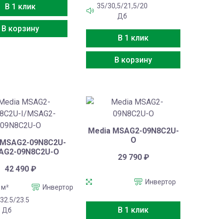
35/30,5/21,5/20
В 1 клик
Дб
В корзину
В 1 клик
В корзину
Media MSAG2-09N8C2U-
O
 MSAG2-09N8C2U-
AG2-09N8C2U-O
29 790
₽
42 490
₽
Инвертор
 м²
Инвертор
/32.5/23.5
В 1 клик
Дб