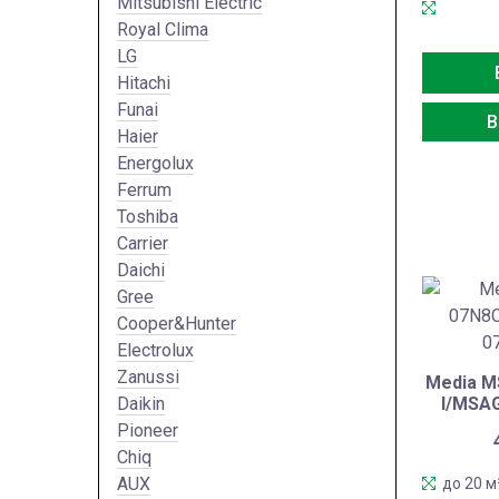
Mitsubishi Electric
Royal Clima
LG
Hitachi
Funai
В
Haier
Energolux
Ferrum
Toshiba
Carrier
Daichi
Gree
Cooper&Hunter
Electrolux
Zanussi
Media M
I/MSA
Daikin
Pioneer
Chiq
AUX
до 20 м