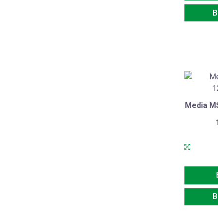
В
Media M
В