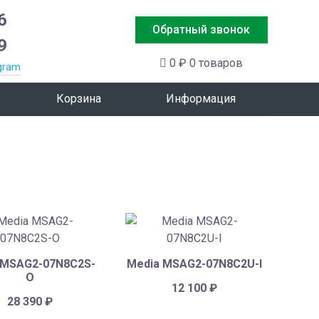
6
Обратный звонок
9
0 ₽
0 товаров
gram
Корзина
Информация
 MSAG2-07N8C2S-
Media MSAG2-07N8C2U-I
O
12 100
₽
28 390
₽