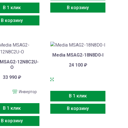
В корзину
В 1 клик
В корзину
Media MSAG2-18N8D0-I
 MSAG2-12N8C2U-
24 100
₽
O
33 990
₽
Инвертор
В 1 клик
В 1 клик
В корзину
В корзину