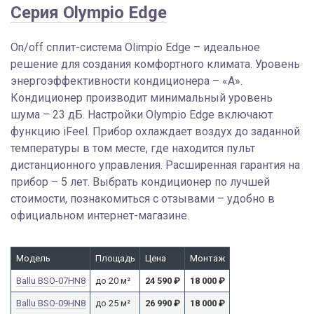
Серия Olympio Edge
On/off сплит-система Olimpio Edge – идеальное
решение для создания комфортного климата. Уровень
энергоэффективности кондиционера – «А».
Кондиционер производит минимальный уровень
шума – 23 дБ. Настройки Olympio Edge включают
функцию iFeel. Прибор охлаждает воздух до заданной
температуры в том месте, где находится пульт
дистанционного управления. Расширенная гарантия на
прибор – 5 лет. Выбрать кондиционер по лучшей
стоимости, познакомиться с отзывами – удобно в
официальном интернет-магазине.
Модель
Площадь
Цена
Монтаж
Ballu BSO-07HN8
до 20 м²
24 590
₽
18 000
₽
Ballu BSO-09HN8
до 25 м²
26 990
₽
18 000
₽