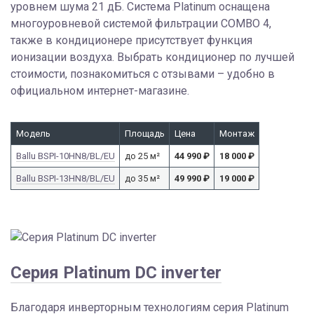
уровнем шума 21 дБ. Система Platinum оснащена
многоуровневой системой фильтрации COMBO 4,
также в кондиционере присутствует функция
ионизации воздуха. Выбрать кондиционер по лучшей
стоимости, познакомиться с отзывами – удобно в
официальном интернет-магазине.
Модель
Площадь
Цена
Монтаж
Ballu BSPI-10HN8/BL/EU
до 25 м²
44 990
₽
18 000
₽
Ballu BSPI-13HN8/BL/EU
до 35 м²
49 990
₽
19 000
₽
Серия Platinum DC inverter
Благодаря инверторным технологиям серия Platinum