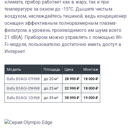
климата, прибор работает как в жару, так и при
температуре за окном до -15°С. Дышите чистым
воздухом, наслаждайтесь тишиной, ведь кондиционер
оснащен эффективным полноразмерным плазма-
фильтром, а уровень производимого им шума всего
21 dB(A). Прибором можно управлять с помощью Wi-
Fi-модуля, пользователю достаточно иметь доступ в
Интернет.
Модель
Площадь
Цена
Монтаж
Ballu BSAGI-07HN8
до 20 м²
28 990
₽
18 000
₽
Ballu BSAGI-09HN8
до 25 м²
32 990
₽
18 000
₽
Ballu BSAGI-12HN8
до 35 м²
38 990
₽
19 000
₽