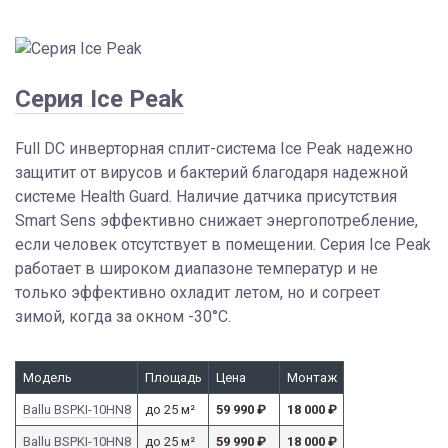
Серия Ice Peak
Full DC инверторная сплит-система Ice Peak надежно
защитит от вирусов и бактерий благодаря надежной
системе Health Guard. Наличие датчика присутствия
Smart Sens эффективно снижает энергопотребление,
если человек отсутствует в помещении. Серия Ice Peak
работает в широком диапазоне температур и не
только эффективно охладит летом, но и согреет
зимой, когда за окном -30°С.
Модель
Площадь
Цена
Монтаж
Ballu BSPKI-10HN8
до 25 м²
59 990
₽
18 000
₽
Ballu BSPKI-10HN8
до 25 м²
59 990
₽
18 000
₽