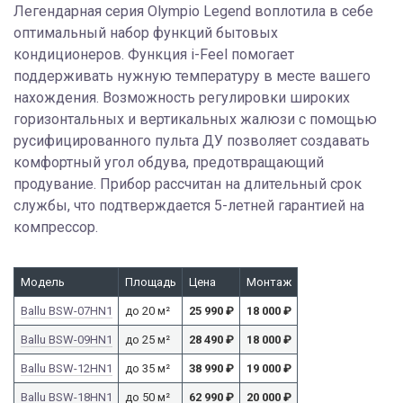
Легендарная серия Olympio Legend воплотила в себе
оптимальный набор функций бытовых
кондиционеров. Функция i-Feel помогает
поддерживать нужную температуру в месте вашего
нахождения. Возможность регулировки широких
горизонтальных и вертикальных жалюзи с помощью
русифицированного пульта ДУ позволяет создавать
комфортный угол обдува, предотвращающий
продувание. Прибор рассчитан на длительный срок
службы, что подтверждается 5-летней гарантией на
компрессор.
Модель
Площадь
Цена
Монтаж
Ballu BSW-07HN1
до 20 м²
25 990
₽
18 000
₽
Ballu BSW-09HN1
до 25 м²
28 490
₽
18 000
₽
Ballu BSW-12HN1
до 35 м²
38 990
₽
19 000
₽
Ballu BSW-18HN1
до 50 м²
62 990
₽
20 000
₽