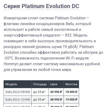
Серия Platinum Evolution DC
Инверторная сплит-система Platinum Evolution –
флагман линейки кондиционеров Ballu, который
использует в работе самый экологичный и
энергоэффективный хладагент – R32. Модель
совмещает в себе высокую производительность и
рекордно низкий уровень шума 19 дБ(А). Platinum
Evolution способен эффективно работать на обогрев до
-20°С. Возможность подключения Wi-Fi модуля
Hommyn делает сплит-систему максимально удобной
для управления из любой точки мира.
Модель
Площадь
Цена
Монтаж
Ballu BSUI-09HN8
до 25 м²
44 990
₽
18 000
₽
Ballu BSUI-12HN8
до 35 м²
48 990
₽
19 000
₽