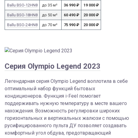
Ballu BSO-12HN8
до 35 м²
36 990
₽
19 000
₽
Ballu BSO-18HN8
до 50 м²
60 490
₽
20 000
₽
Ballu BSO-24HN8
до 70 м²
75 990
₽
20 000
₽
Серия Olympio Legend 2023
Легендарная серия Olympio Legend воплотила в себе
оптимальный набор функций бытовых
кондиционеров. Функция i-Feel помогает
поддерживать нужную температуру в месте вашего
нахождения. Возможность регулировки широких
горизонтальных и вертикальных жалюзи с помощью
русифицированного пульта ДУ позволяет создавать
комфортный угол обдува, предотвращающий