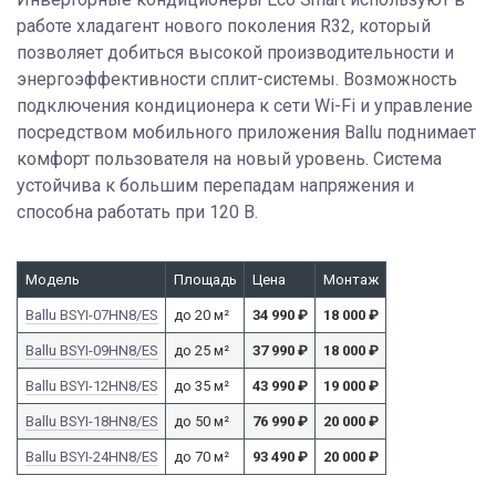
работе хладагент нового поколения R32, который
позволяет добиться высокой производительности и
энергоэффективности сплит-системы. Возможность
подключения кондиционера к сети Wi-Fi и управление
посредством мобильного приложения Ballu поднимает
комфорт пользователя на новый уровень. Система
устойчива к большим перепадам напряжения и
способна работать при 120 В.
Модель
Площадь
Цена
Монтаж
Ballu BSYI-07HN8/ES
до 20 м²
34 990
₽
18 000
₽
Ballu BSYI-09HN8/ES
до 25 м²
37 990
₽
18 000
₽
Ballu BSYI-12HN8/ES
до 35 м²
43 990
₽
19 000
₽
Ballu BSYI-18HN8/ES
до 50 м²
76 990
₽
20 000
₽
Ballu BSYI-24HN8/ES
до 70 м²
93 490
₽
20 000
₽