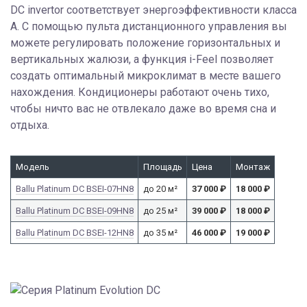
DC invertor соответствует энергоэффективности класса
А. С помощью пульта дистанционного управления вы
можете регулировать положение горизонтальных и
вертикальных жалюзи, а функция i-Feel позволяет
создать оптимальный микроклимат в месте вашего
нахождения. Кондиционеры работают очень тихо,
чтобы ничто вас не отвлекало даже во время сна и
отдыха.
Модель
Площадь
Цена
Монтаж
Ballu Platinum DC BSEI-07HN8
до 20 м²
37 000
₽
18 000
₽
Ballu Platinum DC BSEI-09HN8
до 25 м²
39 000
₽
18 000
₽
Ballu Platinum DC BSEI-12HN8
до 35 м²
46 000
₽
19 000
₽