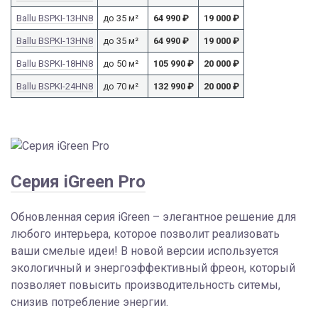
Ballu BSPKI-13HN8
до 35 м²
64 990
₽
19 000
₽
Ballu BSPKI-13HN8
до 35 м²
64 990
₽
19 000
₽
Ballu BSPKI-18HN8
до 50 м²
105 990
₽
20 000
₽
Ballu BSPKI-24HN8
до 70 м²
132 990
₽
20 000
₽
Серия iGreen Pro
Обновленная серия iGreen – элегантное решение для
любого интерьера, которое позволит реализовать
ваши смелые идеи! В новой версии используется
экологичный и энергоэффективный фреон, который
позволяет повысить производительность ситемы,
снизив потребление энергии.