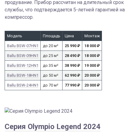
продувание. Прибор рассчитан на длительный срок
службы, что подтверждается 5-летней гарантией на
компрессор.
Модель
Площадь
Цена
Монтаж
Ballu BSW-07HN1
до 20 м²
25 990
₽
18 000
₽
Ballu BSW-09HN1
до 25 м²
28 490
₽
18 000
₽
Ballu BSW-12HN1
до 35 м²
38 990
₽
19 000
₽
Ballu BSW-18HN1
до 50 м²
62 990
₽
20 000
₽
Ballu BSW-24HN1
до 70 м²
77 990
₽
20 000
₽
Серия Olympio Legend 2024