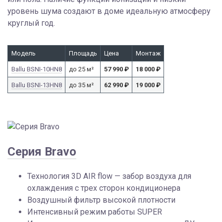
уровень шума создают в доме идеальную атмосферу
круглый год.
Модель
Площадь
Цена
Монтаж
Ballu BSNI-10HN8
до 25 м²
57 990
₽
18 000
₽
Ballu BSNI-13HN8
до 35 м²
62 990
₽
19 000
₽
Серия Bravo
Технология 3D AIR flow — забор воздуха для
охлаждения с трех сторон кондиционера
Воздушный фильтр высокой плотности
Интенсивный режим работы SUPER