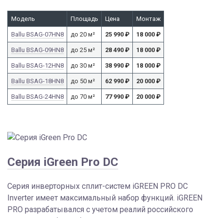
Модель
Площадь
Цена
Монтаж
Ballu BSAG-07HN8
до 20 м²
25 990
₽
18 000
₽
Ballu BSAG-09HN8
до 25 м²
28 490
₽
18 000
₽
Ballu BSAG-12HN8
до 30 м²
38 990
₽
18 000
₽
Ballu BSAG-18HN8
до 50 м²
62 990
₽
20 000
₽
Ballu BSAG-24HN8
до 70 м²
77 990
₽
20 000
₽
Серия iGreen Pro DC
Серия инверторных сплит-систем iGREEN PRO DC
Inverter имеет максимальный набор функций. iGREEN
PRO разрабатывался с учетом реалий российского