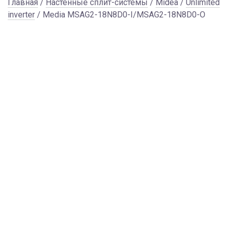
Главная
/
Настенные сплит-системы
/
Midea
/
Unlimited
inverter
/ Media MSAG2-18N8D0-I/MSAG2-18N8D0-O