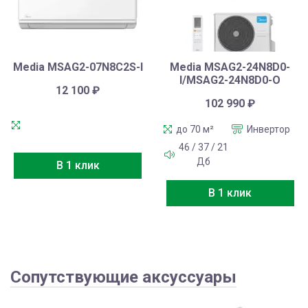
Media MSAG2-07N8C2S-I
Media MSAG2-24N8D0-
I/MSAG2-24N8D0-O
12 100
₽
102 990
₽
до 70 м²
Инвертор
46 / 37 / 21
Дб
В 1 клик
В 1 клик
Сопутствующие аксуссуары