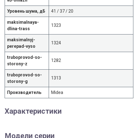
vb-ohlazh
Уровень шума, дБ
41 / 37 / 20
maksimalnaya-
1323
dlina-trass
maksimalnyj-
1324
perepad-vyso
truboprovod-so-
1282
storony-z
truboprovod-so-
1313
storony-g
Производитель
Midea
Характеристики
Модели серии