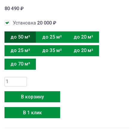
80 490
₽
Установка
20 000
₽
до 50 м²
до 25 м²
до 20 м²
до 25 м²
до 35 м²
до 20 м²
до 70 м²
Количество
товара
Media
В корзину
MSAG2-
18N8D0-
В 1 клик
I/MSAG2-
18N8D0-
O