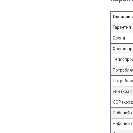
Основные
Гарантия
Бренд
Холодопр
Теплопро
Потребля
Потребля
EER (коэф
COP (коэф
Рабочий т
Рабочий т