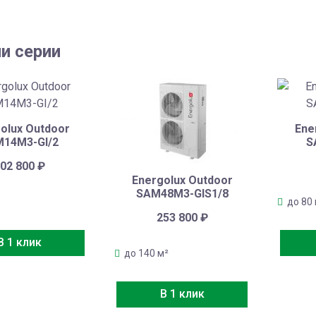
и серии
olux Outdoor
Ene
14M3-GI/2
S
02 800
₽
Energolux Outdoor
SAM48M3-GIS1/8
до 80
253 800
₽
В 1 клик
до 140 м²
В 1 клик