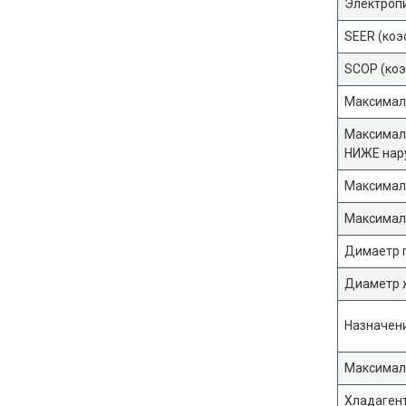
Электроп
SEER (коэ
SCOP (коэ
Максимал
Максималь
НИЖЕ нар
Максимал
Максимал
Димаетр г
Диаметр 
Назначен
Максимал
Хладаген