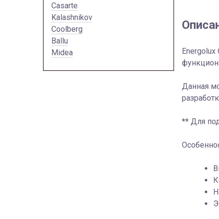
Casarte
Kalashnikov
Описа
Coolberg
Ballu
Energolu
Midea
функцион
Данная м
разработк
** Для п
Особенно
В
К
Н
Э