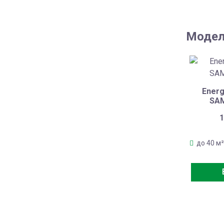
Модел
Energ
SAM
1
до 40 м²