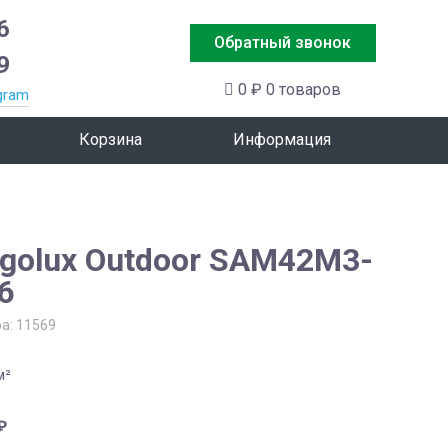
6
Обратный звонок
9
0 ₽
0 товаров
gram
Корзина
Информация
rgolux Outdoor SAM42M3-
6
ра:
11569
м²
₽