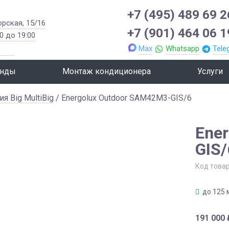
+7 (495) 489 69 2
орская, 15/16
+7 (901) 464 06 1
0 до 19:00
Max
Whatsapp
Tele
нды
Монтаж кондиционера
Услуги
ия Big MultiBig
/ Energolux Outdoor SAM42M3-GIS/6
Ene
GIS/
Код това
до 125 
191 000