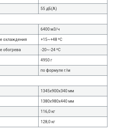
55 дБ(А)
6400 м3/ч
ме охлаждения
+15~+48 ⁰С
е обогрева
-20~-24 ⁰С
4950 г
по формуле г/м
1345х900х340 мм
1380х980х440 мм
116,0 кг
128,0 кг