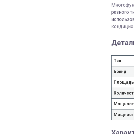
Многофун
разного т
использов
кондицио
Детал
Тип
Бренд
Площадь
Количест
Мощность
Мощность
Харак