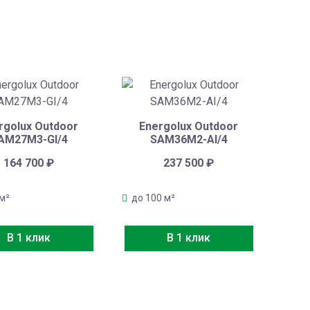
rgolux Outdoor
Energolux Outdoor
AM27M3-GI/4
SAM36M2-AI/4
164 700
₽
237 500
₽
 м²
до 100 м²
В 1 клик
В 1 клик