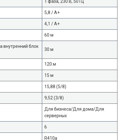
1 фаза, 230 В, 50 Гц
5,8 / А+
4,1 / А+
60 м
а внутренний блок
30 м
120 м
15 м
15,88 (5/8)
9,52 (3/8)
Для бизнеса/Для дома/Для
серверных
6
R410a