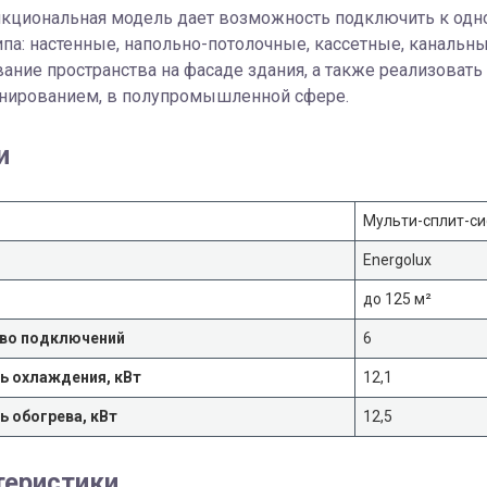
кциональная модель дает возможность подключить к одно
ипа: настенные, напольно-потолочные, кассетные, канальн
ание пространства на фасаде здания, а также реализовать
нированием, в полупромышленной сфере.
и
Мульти-сплит-си
Energolux
до 125 м²
во подключений
6
 охлаждения, кВт
12,1
 обогрева, кВт
12,5
теристики