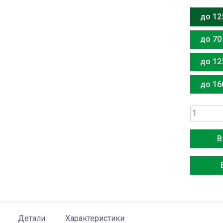
до 12
до 70
до 12
до 16
Количес
товара
Energolu
В
Outdoor
SAM42M
GIS/6
Детали
Характеристики