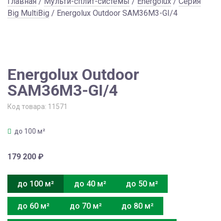
Главная
/
Мульти-сплит-системы
/
Energolux
/
Серия
Big MultiBig
/ Energolux Outdoor SAM36M3-GI/4
Energolux Outdoor
SAM36M3-GI/4
Код товара:
11571
до 100 м²
179 200
₽
до 100 м²
до 40 м²
до 50 м²
до 60 м²
до 70 м²
до 80 м²