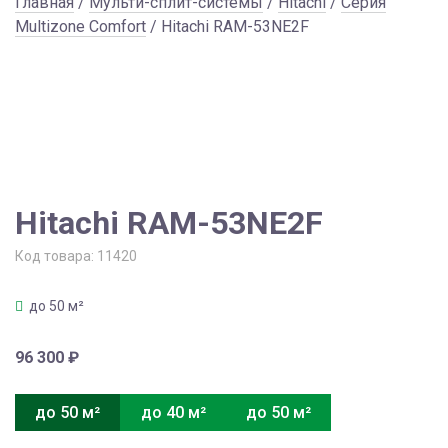
Главная
/
Мульти-сплит-системы
/
Hitachi
/
Серия
Multizone Comfort
/ Hitachi RAM-53NE2F
Hitachi RAM-53NE2F
Код товара:
11420
до 50 м²
96 300
₽
до 50 м²
до 40 м²
до 50 м²