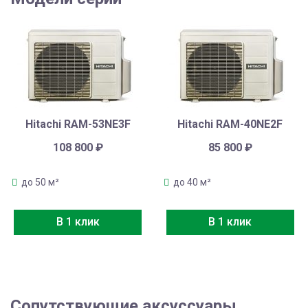
Hitachi RAM-53NE3F
Hitachi RAM-40NE2F
108 800
₽
85 800
₽
до 50 м²
до 40 м²
В 1 клик
В 1 клик
Сопутствующие аксуссуары