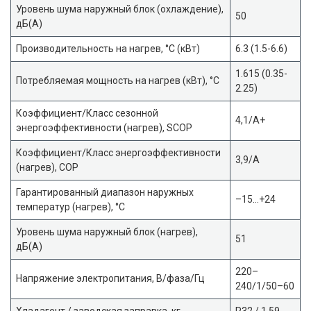
Уровень шума наружный блок (охлаждение),
50
дБ(А)
Производительность на нагрев, °С (кВт)
6.3 (1.5-6.6)
1.615 (0.35-
Потребляемая мощность на нагрев (кВт), °С
2.25)
Коэффициент/Класс сезонной
4,1/A+
энергоэффективности (нагрев), SCOP
Коэффициент/Класс энергоэффективности
3,9/A
(нагрев), COP
Гарантированный диапазон наружных
–15…+24
температур (нагрев), °С
Уровень шума наружный блок (нагрев),
51
дБ(А)
220–
Напряжение электропитания, В/фаза/Гц
240/1/50–60
Хладагент / заводская заправка, кг
R32 / 1,59