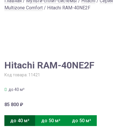
Главная
/
Мульти-сплит-системы
/
Hitachi
/
Серия
Multizone Comfort
/ Hitachi RAM-40NE2F
Hitachi RAM-40NE2F
Код товара:
11421
до 40 м²
85 800
₽
до 40 м²
до 50 м²
до 50 м²