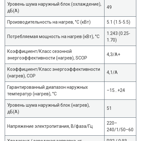
Уровень шума наружный блок (охлаждение),
49
дБ(А)
Производительность на нагрев, °С (кВт)
5.1 (1.5-5.5)
1.243 (0.25-
Потребляемая мощность на нагрев (кВт), °С
1.70)
Коэффициент/Класс сезонной
4,3/A+
энергоэффективности (нагрев), SCOP
Коэффициент/Класс энергоэффективности
4,1/A
(нагрев), COP
Гарантированный диапазон наружных
–15…+24
температур (нагрев), °С
Уровень шума наружный блок (нагрев),
51
дБ(А)
220–
Напряжение электропитания, В/фаза/Гц
240/1/50–60
Хладагент / заводская заправка, кг
R32 / 0,93