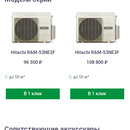
Hitachi RAM-53NE2F
Hitachi RAM-53NE3F
96 300
₽
108 800
₽
до 50 м²
до 50 м²
В 1 клик
В 1 клик
Сопутствующие аксуссуары