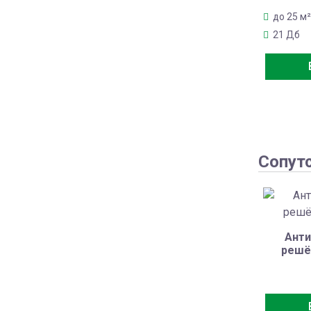
до 25 м²
21 Дб
Сопут
Анти
решё