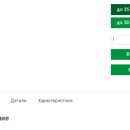
до 35
до 50
Количес
товара
Mitsubish
В
Electric
MSZ-
EF35VGK
Детали
Характеристики
ние