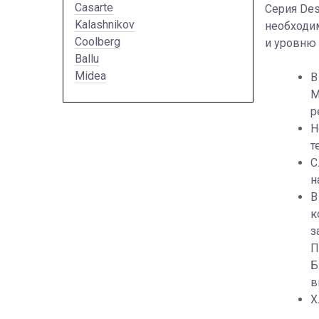
Casarte
Серия Des
Kalashnikov
необходим
Coolberg
и уровню 
Ballu
Midea
В
M
р
Н
т
С
н
В
к
з
П
Б
в
Х