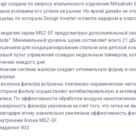
ign создана по запросу итальянского отделения Mitsubishi E
ым условием его успеха на рынке. Но яркий дизайн не о
шума, по которым Design Inverter остается лидером в класс
 моделях серии MSZ-EF предусмотрен дополнительный свер
ode”. Минимальный уровень шума составляет всего 21 дБ
ешением для кондиционирования спальни или детской ко
овый пульт управления оснащен недельным таймером, кот
ечение каждого дня.
ложная система жалюзи создает оптимальную форму и ско
агрева.
 волокна фильтра встроены платиново-керамические част
оторым фильтр осуществляет антибактериальную и антивир
апахи. По эффективности обработки воздуха наноплатинов
оверхность фильтра увеличена за счет того, что сетка не я
лагодаря этому значительно увеличена эффективность фил
нутренние блоки MSZ-EF.
ладагент R32