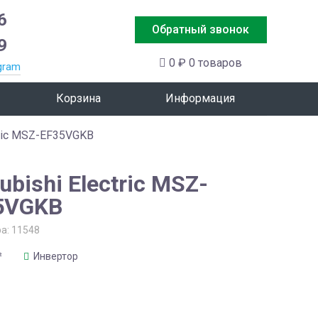
6
Обратный звонок
9
0 ₽
0 товаров
gram
Корзина
Информация
tric MSZ-EF35VGKB
ubishi Electric MSZ-
5VGKB
ра:
11548
²
Инвертор