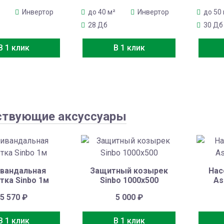
Инвертор
до 40 м²
Инвертор
до 50
28 Дб
30 Дб
В 1 клик
В 1 клик
ствующие аксуссуары
вандальная
Защитный козырек
Нас
тка Sinbo 1м
Sinbo 1000х500
As
5 570
₽
5 000
₽
В 1 клик
В 1 клик