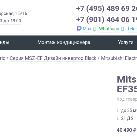
+7 (495) 489 69 2
орская, 15/16
+7 (901) 464 06 1
0 до 19:00
Max
Whatsapp
Tele
нды
Монтаж кондиционера
Услуги
ric
/
Серия MSZ-EF Дизайн инвертор Black
/ Mitsubishi Elec
Mits
EF3
Код това
до 35 м
21 Дб
40 490
₽