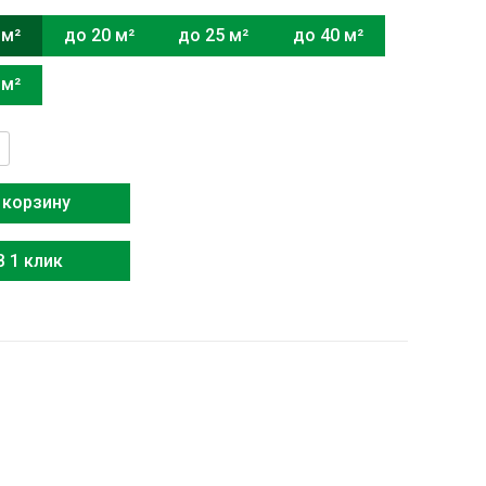
 м²
до 20 м²
до 25 м²
до 40 м²
 м²
тво
i
 корзину
В 1 клик
B