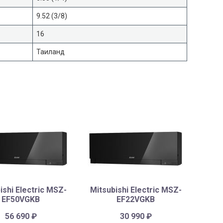
9.52 (3/8)
16
Таиланд
ishi Electric MSZ-
Mitsubishi Electric MSZ-
EF50VGKB
EF22VGKB
56 690
₽
30 990
₽