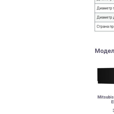
Диаметр т
Диаметр 
Страна п
Модел
Mitsubis
E