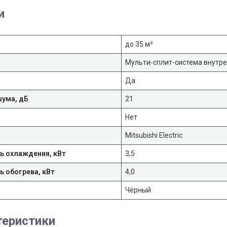
и
до 35 м²
Мульти-сплит-система внутре
Да
шума, дБ
21
Нет
Mitsubishi Electric
 охлаждения, кВт
3,5
 обогрева, кВт
4,0
Чёрный
теристики