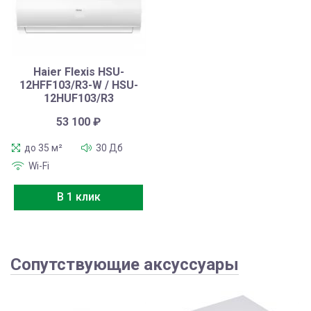
Haier Flexis HSU-
12HFF103/R3-W / HSU-
12HUF103/R3
53 100
₽
до 35 м²
30 Дб
Wi-Fi
В 1 клик
Сопутствующие аксуссуары