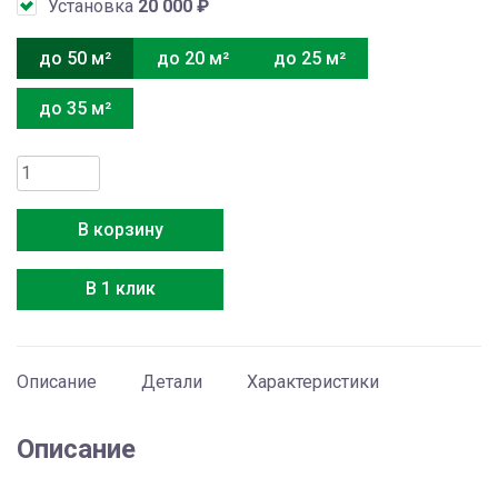
Установка
20 000
₽
до 50 м²
до 20 м²
до 25 м²
до 35 м²
Количество
товара
Haier
В корзину
Flexis
HSU-
В 1 клик
18HFF103/R3-
W
/
HSU-
Описание
Детали
Характеристики
18HUF103/R3
Описание