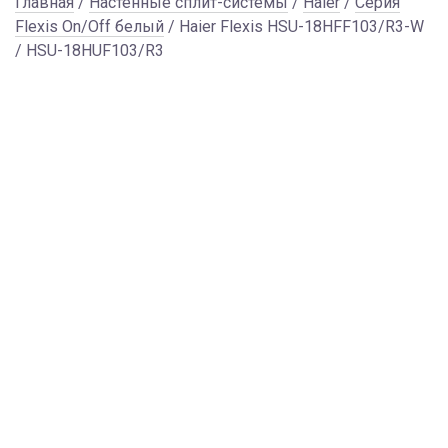
Главная
/
Настенные сплит-системы
/
Haier
/
Серия
Flexis On/Off белый
/ Haier Flexis HSU-18HFF103/R3-W
/ HSU-18HUF103/R3