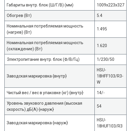
Габариты внутр. блок (Ш/Г/В) (мм)
1009x223x327
Обогрев (Вт)
5.4
Номинальная потребляемая мощность
1.495
(нагрев) (Вт)
Номинальная потребляемая мощность
1.620
(охлаждение) (Вт)
Электропитание внутр. блок (Ф/В/Гц)
1/230/50
HSU-
Заводская маркировка {внутр}
18HFF103/R3-
W
Чистый вес / вес в упаковке (кг) {внутр}
14/-
Уровень звукового давления (высокая
54
скорость) дБ(А) {наруж}
HSU-
Заводская маркировка {наруж}
18HUF103/R3