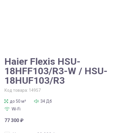
Haier Flexis HSU-
18HFF103/R3-W / HSU-
18HUF103/R3
Код товара:
14957
до 50 м²
34 Дб
Wi-Fi
77 300
₽