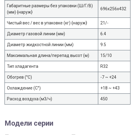
Габаритные размеры без упаковки (Ш/Г/В)
696x256x432
(мм) {наруж}
Чистый вес / вес в упаковке (кг) {наруж}
21/-
Диаметр газовой линии (мм)
6.4
Диаметр жидкостной линии (мм)
9.5
Максимальная длина/перепад высот (м)
15/10
Тип хладагента
R32
Обогрев (°С)
-7 ~ +24
Охлаждение (С°)
+18 ~ +43
Расход воздуха (м3/ч)
450
Модели серии