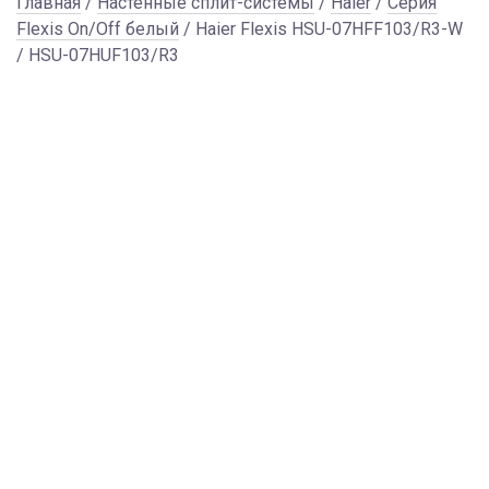
Главная
/
Настенные сплит-системы
/
Haier
/
Серия
Flexis On/Off белый
/ Haier Flexis HSU-07HFF103/R3-W
/ HSU-07HUF103/R3