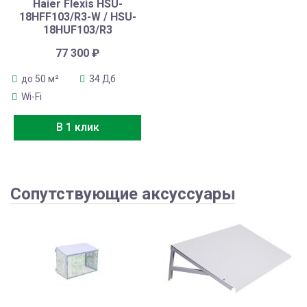
Haier Flexis HSU-
18HFF103/R3-W / HSU-
18HUF103/R3
77 300
₽
до 50 м²
34 Дб
Wi-Fi
В 1 клик
Сопутствующие аксуссуары