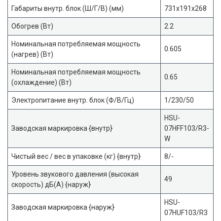
Габариты внутр. блок (Ш/Г/В) (мм)
731x191x268
Обогрев (Вт)
2.2
Номинальная потребляемая мощность
0.605
(нагрев) (Вт)
Номинальная потребляемая мощность
0.65
(охлаждение) (Вт)
Электропитание внутр. блок (Ф/В/Гц)
1/230/50
HSU-
Заводская маркировка {внутр}
07HFF103/R3-
W
Чистый вес / вес в упаковке (кг) {внутр}
8/-
Уровень звукового давления (высокая
49
скорость) дБ(А) {наруж}
HSU-
Заводская маркировка {наруж}
07HUF103/R3