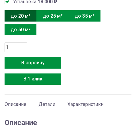
Установка
18 000
₽
до 20 м²
до 25 м²
до 35 м²
до 50 м²
Количество
товара
Haier
В корзину
Flexis
HSU-
В 1 клик
07HFF103/R3-
W
/
HSU-
Описание
Детали
Характеристики
07HUF103/R3
Описание