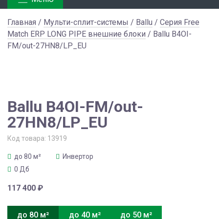
Главная
/
Мульти-сплит-системы
/
Ballu
/
Серия Free
Match ERP LONG PIPE внешние блоки
/ Ballu B4OI-
FM/out-27HN8/LP_EU
Ballu B4OI-FM/out-
27HN8/LP_EU
Код товара:
13919
до 80 м²
Инвертор
0 Дб
117 400
₽
до 80 м²
до 40 м²
до 50 м²