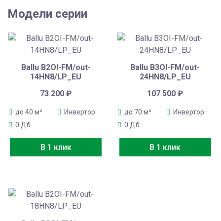
Модели серии
Ballu B2OI-FM/out-
Ballu B3OI-FM/out-
14HN8/LP_EU
24HN8/LP_EU
73 200
₽
107 500
₽
до 40 м²
Инвертор
до 70 м²
Инвертор
0 Дб
0 Дб
В 1 клик
В 1 клик