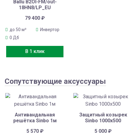
Ballu B2OI-FM/out-
18HN8/LP_EU
79 400
₽
до 50 м²
Инвертор
0 Дб
В 1 клик
Сопутствующие аксуссуары
Антивандальная
Защитный козырек
решётка Sinbo 1м
Sinbo 1000х500
5 570
₽
5 000
₽