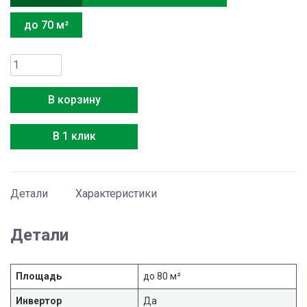
до 70 м²
Количество
товара
Ballu
В корзину
B4OI-
FM/out-
В 1 клик
27HN8/LP_EU
Детали
Характеристики
Детали
Площадь
до 80 м²
Инвертор
Да