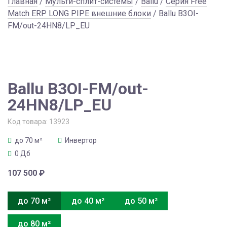
Главная
/
Мульти-сплит-системы
/
Ballu
/
Серия Free
Match ERP LONG PIPE внешние блоки
/ Ballu B3OI-
FM/out-24HN8/LP_EU
Ballu B3OI-FM/out-
24HN8/LP_EU
Код товара:
13923
до 70 м²
Инвертор
0 Дб
107 500
₽
до 70 м²
до 40 м²
до 50 м²
до 80 м²