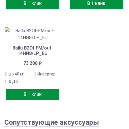
В 1 клик
В 1 клик
Ballu B2OI-FM/out-
14HN8/LP_EU
73 200
₽
до 40 м²
Инвертор
0 Дб
В 1 клик
Сопутствующие аксуссуары