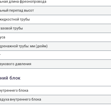
ьная длина фреонопровода
ьный перепад высот
жидкостной трубы
газовой трубы
уса
дренажной трубы: мм (дюйм)
т
вукового давления
ний блок
нутреннего блока
здуха внутреннего блока