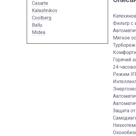
Casarte
Kalashnikov
Катехино
Coolberg
Фильтр с 
Ballu
Автомати
Midea
Мягкое о
Турбореж
Комфортн
Горячий з
24-часово
Режим IF
Интеллек
Энергоне
Автомати
Автомати
Защита от
Самодиаг
Низкотем
Озонобез