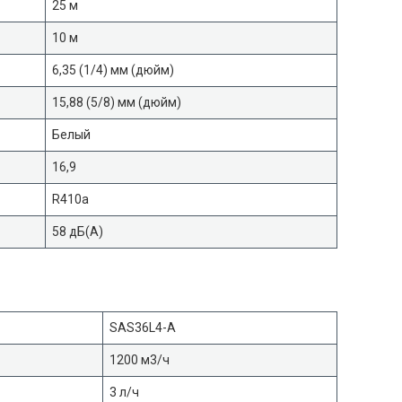
25 м
10 м
6,35 (1/4) мм (дюйм)
15,88 (5/8) мм (дюйм)
Белый
16,9
R410a
58 дБ(А)
SAS36L4-A
1200 м3/ч
3 л/ч