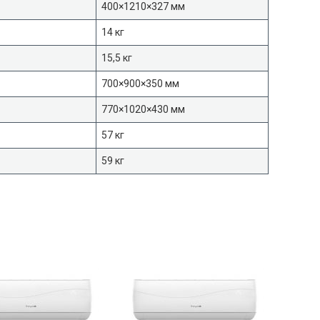
400×1210×327 мм
14 кг
15,5 кг
700×900×350 мм
770×1020×430 мм
57 кг
59 кг