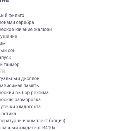
вый фильтр
ионами серебра
ческое качание жалюзи
сушение
им
ый сон
апуск
й таймер
EEL
туальный дисплей
зависимая память
ческий выбор режима
ческая разморозка
 утечки хладогента
ностика
пературный комплект (опция)
опасный хладагент R410a