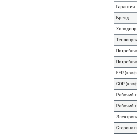
Гарантия
Бренд
Холодопр
Теплопро
Потребля
Потребля
EER (коэф
COP (коэф
Рабочий т
Рабочий т
Электроп
Сторона 