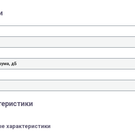
и
шума, дБ
теристики
е характеристики