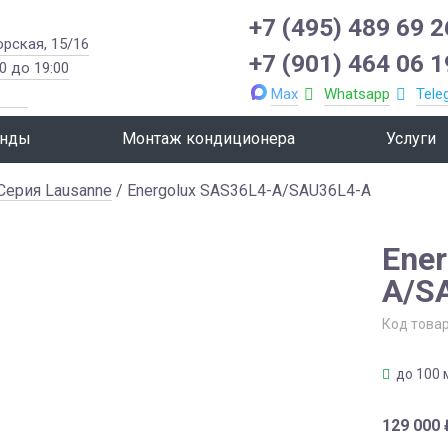
+7 (495) 489 69 2
орская, 15/16
+7 (901) 464 06 1
0 до 19:00
Max
Whatsapp
Tele
нды
Монтаж кондиционера
Услуги
Серия Lausanne
/ Energolux SAS36L4-A/SAU36L4-A
Ener
A/S
Код това
до 100 
129 000