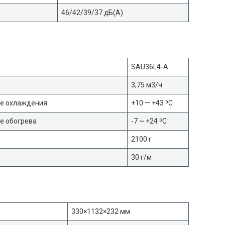
46/42/39/37 дБ(А)
SAU36L4-A
3,75 м3/ч
ме охлаждения
+10 — +43 ⁰С
е обогрева
-7 ~ +24 ⁰С
2100 г
30 г/м
330×1132×232 мм