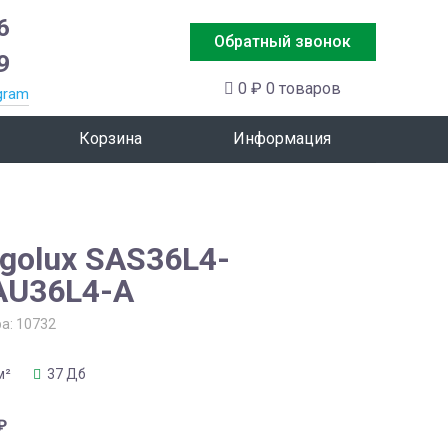
6
Обратный звонок
9
0 ₽
0 товаров
gram
Корзина
Информация
golux SAS36L4-
AU36L4-A
ра:
10732
м²
37 Дб
₽