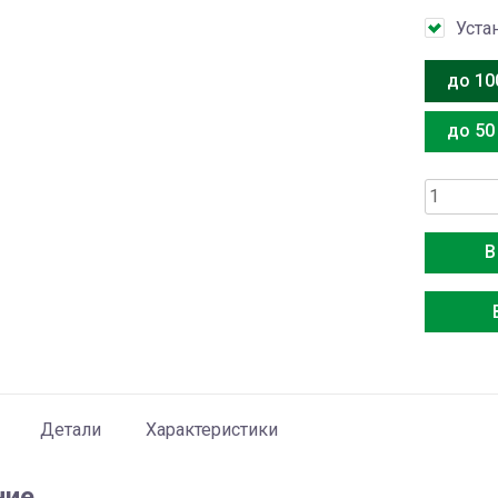
Уста
до 10
до 50
Количес
товара
Energolu
В
SAS36L4
A/SAU36
A
Детали
Характеристики
ние