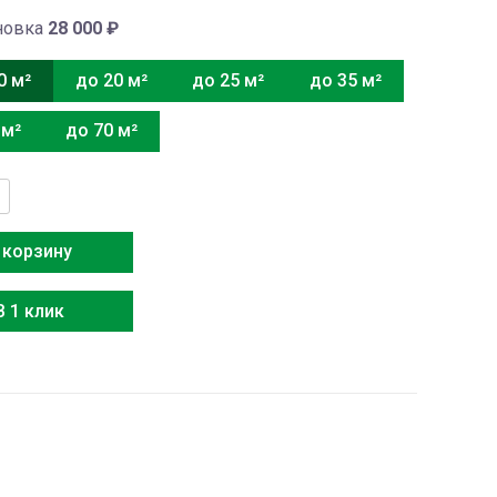
новка
28 000
₽
0 м²
до 20 м²
до 25 м²
до 35 м²
 м²
до 70 м²
тво
x
 корзину
-
L4-
В 1 клик