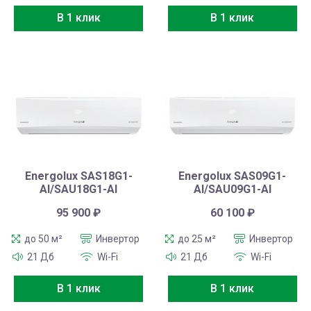
В 1 клик
В 1 клик
Energolux SAS18G1-
Energolux SAS09G1-
AI/SAU18G1-AI
AI/SAU09G1-AI
95 900
₽
60 100
₽
до 50 м²
Инвертор
до 25 м²
Инвертор
21 Дб
Wi-Fi
21 Дб
Wi-Fi
В 1 клик
В 1 клик