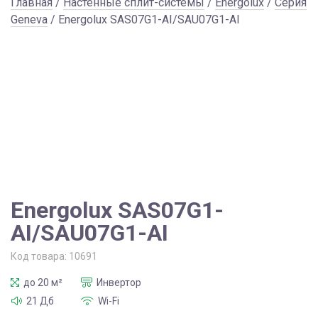
Главная
/
Настенные сплит-системы
/
Energolux
/
Серия
Geneva
/ Energolux SAS07G1-AI/SAU07G1-AI
Energolux SAS07G1-
AI/SAU07G1-AI
Код товара:
10691
до 20 м²
Инвертор
21 Дб
Wi-Fi