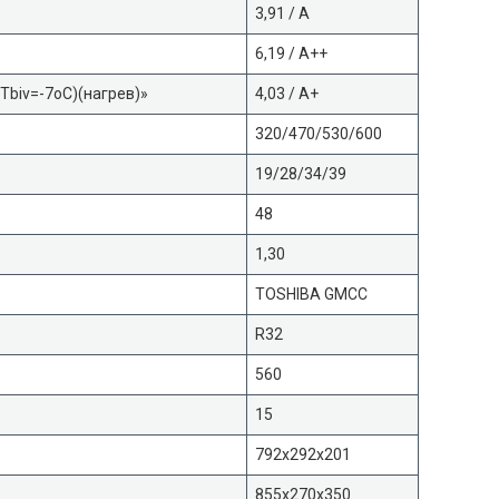
3,91 / A
6,19 / A++
Tbiv=-7oC)(нагрев)»
4,03 / A+
320/470/530/600
19/28/34/39
48
1,30
TOSHIBA GMCC
R32
560
15
792x292x201
855x270x350