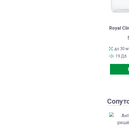
Royal Cl
до 30 м
19 Дб
Сопут