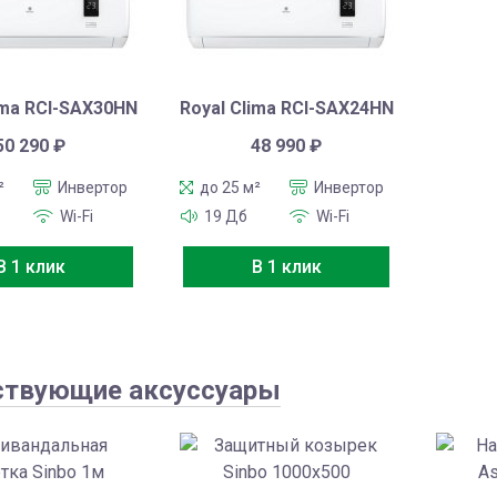
ima RCI-SAX30HN
Royal Clima RCI-SAX24HN
50 290
₽
48 990
₽
²
Инвертор
до 25 м²
Инвертор
Wi-Fi
19 Дб
Wi-Fi
В 1 клик
В 1 клик
ствующие аксуссуары