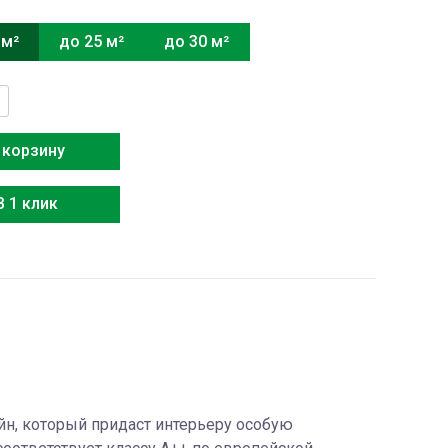
 м²
до 25 м²
до 30 м²
тво
 корзину
В 1 клик
N
йн, который придаст интерьеру особую