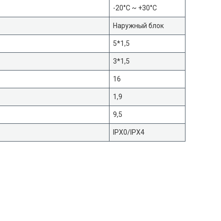
-20°С ~ +30°С
Наружный блок
5*1,5
3*1,5
16
1,9
9,5
IPX0/IPX4