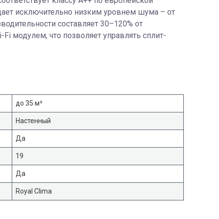
оответствует классу А++ по европейской
адает исключительно низким уровнем шума – от
зводительности составляет 30–120% от
Fi модулем, что позволяет управлять сплит-
до 35 м²
Настенный
Да
19
Да
Royal Clima