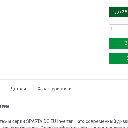
до 35
Количес
товара
Royal
В
Clima
RCI-
SAX35H
Детали
Характеристики
ние
темы серии SPARTA DC EU Inverter – это современный диза