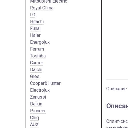
Mitsubishi Electric
Royal Clima
LG
Hitachi
Funai
Haier
Energolux
Ferrum
Toshiba
Carrier
Daichi
Gree
Cooper&Hunter
Описание
Electrolux
Zanussi
Daikin
Описа
Pioneer
Chiq
Сплит-сис
AUX