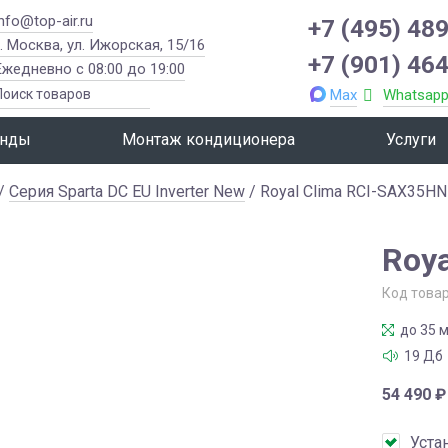
info@top-air.ru
+7 (495) 489
г. Москва, ул. Ижорская, 15/16
+7 (901) 464
Ежедневно с 08:00 до 19:00
Max
Whatsap
нды
Монтаж кондиционера
Услуги
/
Серия Sparta DC EU Inverter New
/ Royal Clima RCI-SAX35HN
Roy
Код това
до 35 м
19 Дб
54 490
₽
Уста