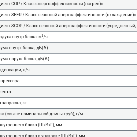
ент COP / Класс энергоэффективности (нагрев)»
ент SEER / Класс сезонной энергоэффективности (охлаждение)»
ент SCOP / Класс сезонной энергоэффективности (усредненный, 
3
здуха внутр.блока, м
/ч
ума внутр. блока, дБ(А)
ума наруж. блока, дБ(А)
денсации, л/ч
мпрессора
гента
 заправка, кг
а (свыше номинальной длины труб), г/м
нутреннего блока (ШхВхГ), мм
нутреннего блока в упаковке (ШхВхГ), мм