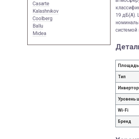
атмосферу
Casarte
классифик
Kalashnikov
19 дБ(А).
Coolberg
номинальн
Ballu
системой 
Midea
Детал
Площадь
Тип
Инвертор
Уровень 
Wi-Fi
Бренд