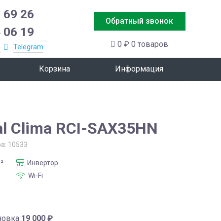
 69 26
Обратный звонок
 06 19
0 ₽
0 товаров
p
Telegram
Корзина
Информация
al Clima RCI-SAX35HN
ра:
10533
²
Инвертор
Wi-Fi
новка
19 000
₽