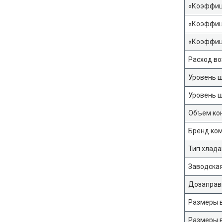
«Коэффици
«Коэффици
«Коэффици
Расход во
Уровень ш
Уровень ш
Объем кон
Бренд ко
Тип хлада
Заводская
Дозаправк
Размеры в
Размеры в