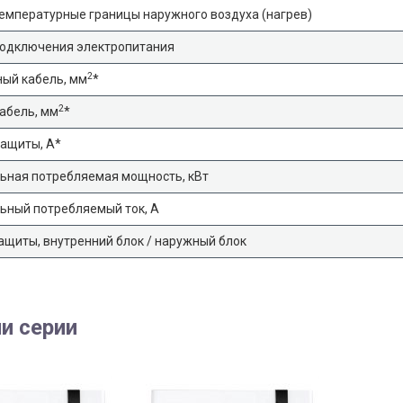
емпературные границы наружного воздуха (нагрев)
подключения электропитания
2
ый кабель, мм
*
2
абель, мм
*
ащиты, А*
ьная потребляемая мощность, кВт
ьный потребляемый ток, А
ащиты, внутренний блок / наружный блок
и серии