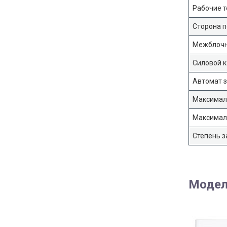
Рабочие т
Сторона 
Межблочн
Силовой к
Автомат з
Максимал
Максимал
Степень з
Модел