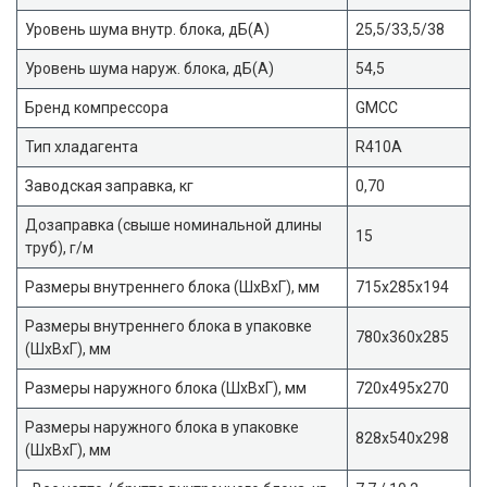
Уровень шума внутр. блока, дБ(А)
25,5/33,5/38
Уровень шума наруж. блока, дБ(А)
54,5
Бренд компрессора
GMCC
Тип хладагента
R410A
Заводская заправка, кг
0,70
Дозаправка (свыше номинальной длины
15
труб), г/м
Размеры внутреннего блока (ШхВхГ), мм
715x285x194
Размеры внутреннего блока в упаковке
780x360x285
(ШхВхГ), мм
Размеры наружного блока (ШхВхГ), мм
720x495x270
Размеры наружного блока в упаковке
828x540x298
(ШхВхГ), мм