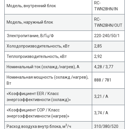
RC-
Модель, внутренний блок
TWN28HN/IN
RC-
Модель, наружный блок
TWN28HN/OUT
Электропитание, В/Гц/Ф
220-240/50/1
Холодопроизводительность, кВт
2,85
Теплопроизводительность, кВт
2,92
Номинальный ток (охлажд./нагрев), А
4,28 / 3,77
Номинальная мощность (охлажд./нагрев),
888 / 781
Вт
«Коэффициент EER / Класс
3,21 / A
энергоэффективности (охлажд)»
«Коэффициент COP / Класс
3,74 / A
энергоэффективности (нагрев)»
3
Расход воздуха внутр.блока, м
/ч
310/380/520