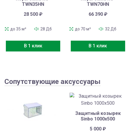
TWN35HN
TWN70HN
28 500
₽
66 390
₽
до 35 м²
28 Дб
до 70 м²
32 Дб
В 1 клик
В 1 клик
Сопутствующие аксуссуары
Защитный козырек
Sinbo 1000х500
5 000
₽