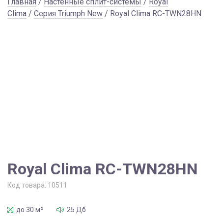
Главная
/
Настенные сплит-системы
/
Royal
Clima
/
Серия Triumph New
/ Royal Clima RC-TWN28HN
Royal Clima RC-TWN28HN
Код товара:
10511
до 30 м²
25 Дб