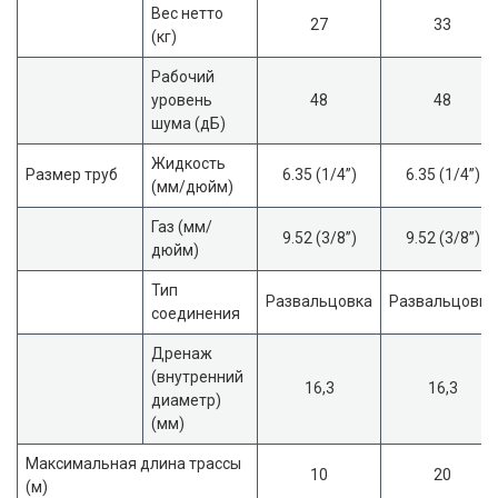
Вес нетто
27
33
(кг)
Рабочий
уровень
48
48
шума (дБ)
Жидкость
Размер труб
6.35 (1/4”)
6.35 (1/4”)
(мм/дюйм)
Газ (мм/
9.52 (3/8”)
9.52 (3/8”)
дюйм)
Тип
Развальцовка
Развальцовка
соединения
Дренаж
(внутренний
16,3
16,3
диаметр)
(мм)
Максимальная длина трассы
10
20
(м)