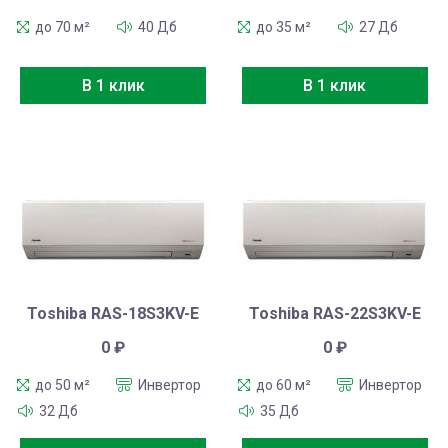
до 70 м²
40 Дб
до 35 м²
27 Дб
В 1 клик
В 1 клик
Toshiba RAS-18S3KV-E
Toshiba RAS-22S3KV-E
0
₽
0
₽
до 50 м²
Инвертор
до 60 м²
Инвертор
32 Дб
35 Дб