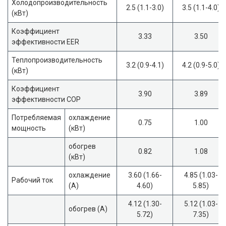
Холодопроизводительность
2.5 (1.1-3.0)
3.5 (1.1-4.0)
(кВт)
Коэффициент
3.33
3.50
эффективности EER
Теплопроизводительность
3.2 (0.9-4.1)
4.2 (0.9-5.0)
(кВт)
Коэффициент
3.90
3.89
эффективности COP
Потребляемая
охлаждение
0.75
1.00
мощность
(кВт)
обогрев
0.82
1.08
(кВт)
охлаждение
3.60 (1.66-
4.85 (1.03-
Рабочий ток
(А)
4.60)
5.85)
4.12 (1.30-
5.12 (1.03-
обогрев (А)
5.72)
7.35)