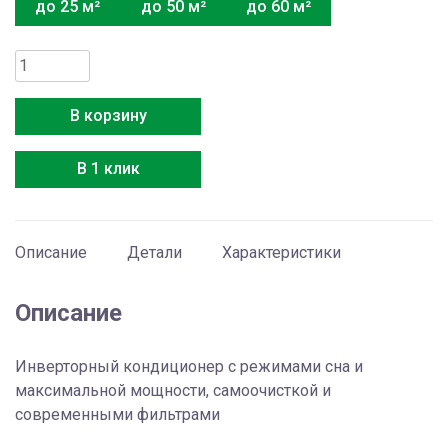
до 25 м²
до 50 м²
до 60 м²
Количество
товара
Toshiba
В корзину
RAS-
13S3KV-
В 1 клик
E
Описание
Детали
Характеристики
Описание
Инверторный кондиционер с режимами сна и
максимальной мощности, самоочисткой и
современными фильтрами