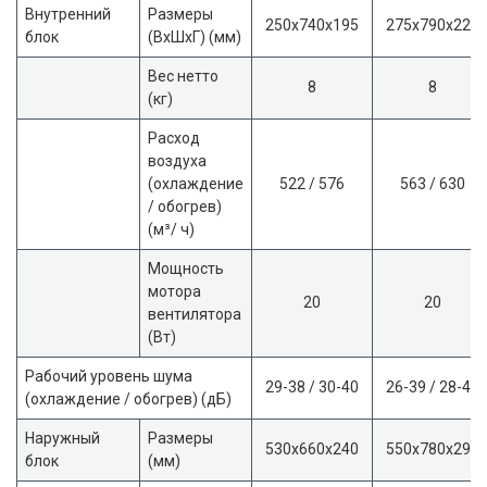
Внутренний
Размеры
250x740x195
275x790x225
блок
(ВхШхГ) (мм)
Вес нетто
8
8
(кг)
Расход
воздуха
(охлаждение
522 / 576
563 / 630
/ обогрев)
(м³/ ч)
Мощность
мотора
20
20
вентилятора
(Вт)
Рабочий уровень шума
29-38 / 30-40
26-39 / 28-40
(охлаждение / обогрев) (дБ)
Наружный
Размеры
530x660x240
550x780x290
блок
(мм)