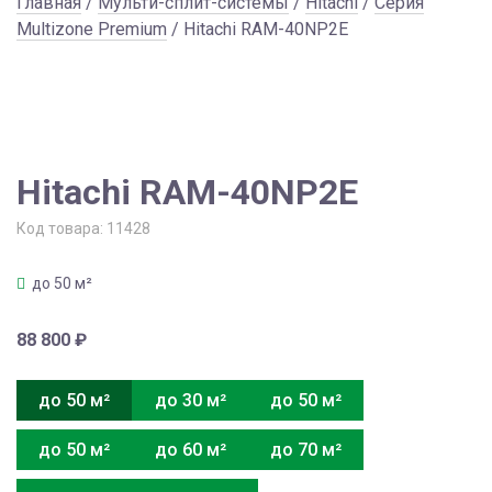
Главная
/
Мульти-сплит-системы
/
Hitachi
/
Серия
Multizone Premium
/ Hitachi RAM-40NP2E
Hitachi RAM-40NP2E
Код товара:
11428
до 50 м²
88 800
₽
до 50 м²
до 30 м²
до 50 м²
до 50 м²
до 60 м²
до 70 м²