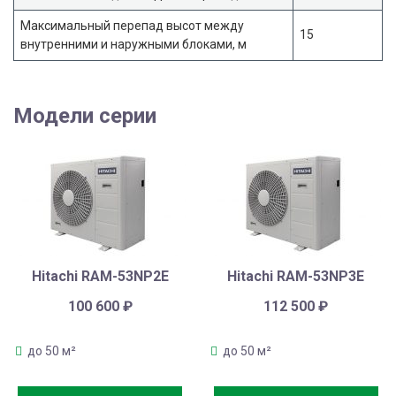
Максимальный перепад высот между
15
внутренними и наружными блоками, м
Модели серии
Hitachi RAM-53NP2E
Hitachi RAM-53NP3E
100 600
₽
112 500
₽
до 50 м²
до 50 м²