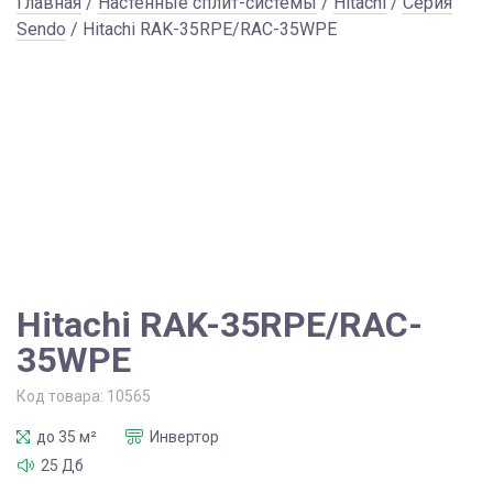
Главная
/
Настенные сплит-системы
/
Hitachi
/
Серия
Sendo
/ Hitachi RAK-35RPE/RAC-35WPE
Hitachi RAK-35RPE/RAC-
35WPE
Код товара:
10565
до 35 м²
Инвертор
25 Дб