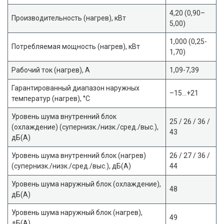
4,20 (0,90–
Производительность (нагрев), кВт
5,00)
1,000 (0,25-
Потребляемая мощность (нагрев), кВт
1,70)
Рабочий ток (нагрев), А
1,09-7,39
Гарантированный диапазон наружных
–15…+21
температур (нагрев), °С
Уровень шума внутренний блок
25 / 26 / 36 /
(охлаждение) (супернизк./низк./сред./выс.),
43
дБ(A)
Уровень шума внутренний блок (нагрев)
26 / 27 / 36 /
(супернизк./низк./сред./выс.), дБ(А)
44
Уровень шума наружный блок (охлаждение),
48
дБ(А)
Уровень шума наружный блок (нагрев),
49
дБ(А)