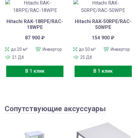
Hitachi RAK-18RPE/RAC-
Hitachi RAK-50RPE/RAC-
18WPE
50WPE
87 900
₽
154 900
₽
до 20 м²
Инвертор
до 50 м²
Инвертор
21 Дб
25 Дб
В 1 клик
В 1 клик
Сопутствующие аксуссуары