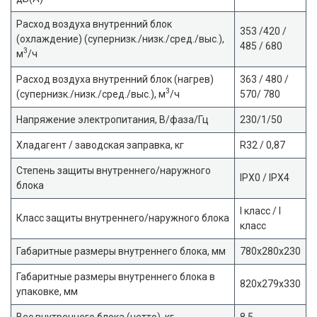
Расход воздуха внутренний блок
353 /420 /
(охлаждение) (супернизк./низк./сред./выс.),
485 / 680
3
м
/ч
Расход воздуха внутренний блок (нагрев)
363 / 480 /
3
(супернизк./низк./сред./выс.), м
/ч
570/ 780
Напряжение электропитания, В/фаза/Гц
230/1/50
Хладагент / заводская заправка, кг
R32 / 0,87
Степень защиты внутреннего/наружного
IPX0 / IPX4
блока
I класс / I
Класс защиты внутреннего/наружного блока
класс
Габаритные размеры внутреннего блока, мм
780x280x230
Габаритные размеры внутреннего блока в
820x279x330
упаковке, мм
Вес внутреннего блока (нетто), кг
8,5