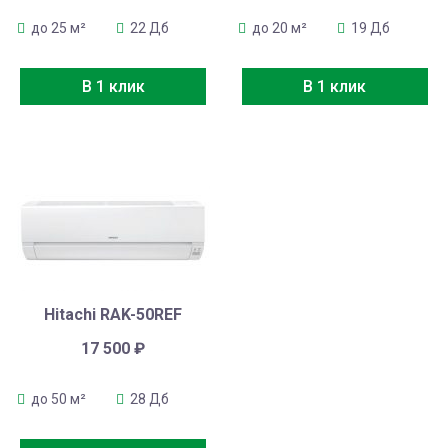
до 25 м²
22 Дб
до 20 м²
19 Дб
В 1 клик
В 1 клик
Hitachi RAK-50REF
17 500
₽
до 50 м²
28 Дб