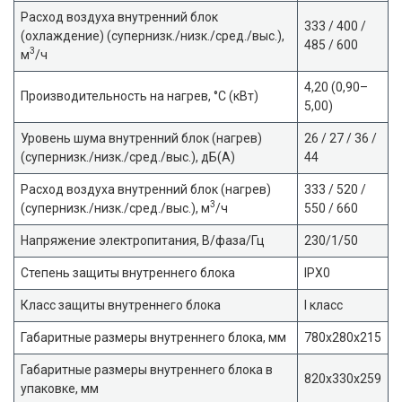
Расход воздуха внутренний блок
333 / 400 /
(охлаждение) (супернизк./низк./сред./выс.),
485 / 600
3
м
/ч
4,20 (0,90–
Производительность на нагрев, °С (кВт)
5,00)
Уровень шума внутренний блок (нагрев)
26 / 27 / 36 /
(супернизк./низк./сред./выс.), дБ(А)
44
Расход воздуха внутренний блок (нагрев)
333 / 520 /
3
(супернизк./низк./сред./выс.), м
/ч
550 / 660
Напряжение электропитания, В/фаза/Гц
230/1/50
Степень защиты внутреннего блока
IPX0
Класс защиты внутреннего блока
I класс
Габаритные размеры внутреннего блока, мм
780x280x215
Габаритные размеры внутреннего блока в
820x330x259
упаковке, мм