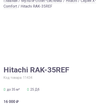
Главная
/
Мульти-сплит-системы
/
Hitachi
/
Серия X-
Comfort
/ Hitachi RAK-35REF
Hitachi RAK-35REF
Код товара:
11434
до 35 м²
25 Дб
16 000
₽