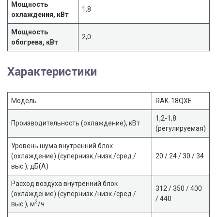
Мощность
1,8
охлаждения, кВт
Мощность
2,0
обогрева, кВт
Характеристики
Модель
RAK-18QXE
1,2-1,8
Производительность (охлаждение), кВт
(регулируемая)
Уровень шума внутренний блок
(охлаждение) (супернизк./низк./сред./
20 / 24 / 30 / 34
выс.), дБ(A)
Расход воздуха внутренний блок
312 / 350 / 400
(охлаждение) (супернизк./низк./сред./
/ 440
3
выс.), м
/ч