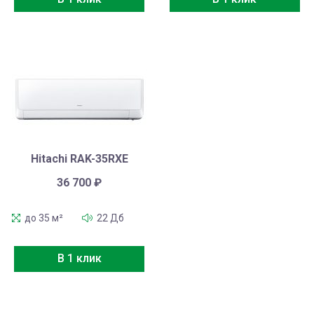
Hitachi RAK-35RXE
36 700
₽
до 35 м²
22 Дб
В 1 клик