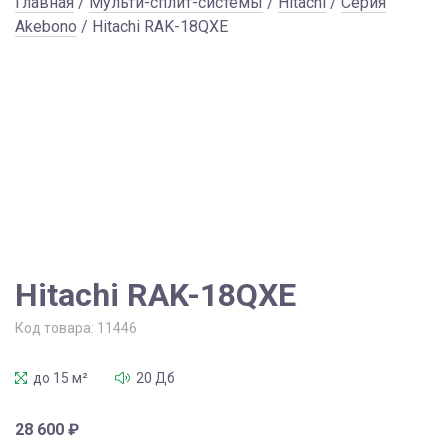
Главная
/
Мульти-сплит-системы
/
Hitachi
/
Серия
Akebono
/ Hitachi RAK-18QXE
Hitachi RAK-18QXE
Код товара:
11446
до 15 м²
20 Дб
28 600
₽