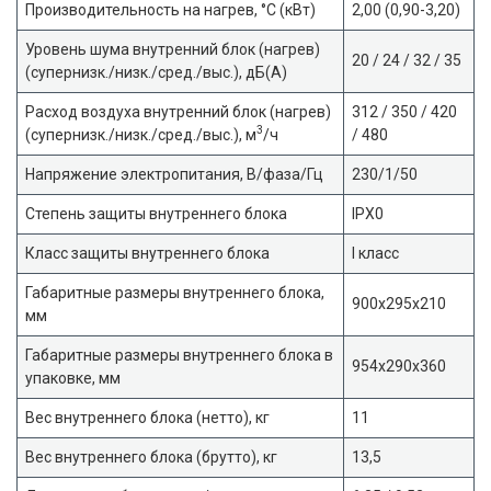
Производительность на нагрев, °С (кВт)
2,00 (0,90-3,20)
Уровень шума внутренний блок (нагрев)
20 / 24 / 32 / 35
(супернизк./низк./сред./выс.), дБ(А)
Расход воздуха внутренний блок (нагрев)
312 / 350 / 420
3
(супернизк./низк./сред./выс.), м
/ч
/ 480
Напряжение электропитания, В/фаза/Гц
230/1/50
Степень защиты внутреннего блока
IPX0
Класс защиты внутреннего блока
I класс
Габаритные размеры внутреннего блока,
900x295x210
мм
Габаритные размеры внутреннего блока в
954x290x360
упаковке, мм
Вес внутреннего блока (нетто), кг
11
Вес внутреннего блока (брутто), кг
13,5