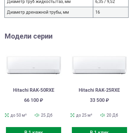
Диаметр труб жидкость/газ, мм
6,35 / 9,52
Диаметр дренажной трубы, мм
16
Модели серии
Hitachi RAK-50RXE
Hitachi RAK-25RXE
66 100
₽
33 500
₽
до 50 м²
25 Дб
до 25 м²
20 Дб
В 1 клик
В 1 клик