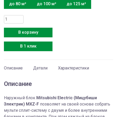
до 80 м²
до 100 м²
до 125 м²
Количество
товара
Mitsubishi
В корзину
Electric
MXZ-
В 1 клик
2F42VF
Описание
Детали
Характеристики
Описание
Наружный блок
Mitsubishi Electric (Мицубиши
Электрик) MXZ-F
позволяет на своей основе собрать
мульти сплит-систему с двумя и более внутренними
блоками в комплекте. При этом каждый из блоков