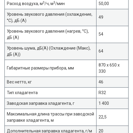
3
3
Расход воздуха, м
/ч, м
/мин
50,00
Уровень звукового давления (охлаждение,
49
°С), дБ (А)
Уровень звукового давления (нагрев, °С),
54
дБ (А)
Уровень шума, дБ(A) (Охлаждение (Макс),
64
дБ (А))
870 x 650 x
Габаритные размеры прибора, мм
330
Вес нетто, кг
46
Тип хладагента
R32
Заводская заправка хладагента, г
1 400
Максимальная длина трассы при заводской
22,5
заправке хладагента, м
Дополнительная заправка хладагента, г/м
20