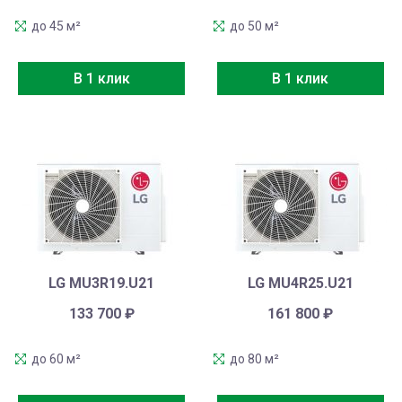
до 45 м²
до 50 м²
В 1 клик
В 1 клик
LG MU3R19.U21
LG MU4R25.U21
133 700
₽
161 800
₽
до 60 м²
до 80 м²