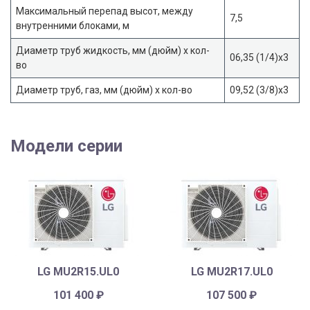
Максимальный перепад высот, между
7,5
внутренними блоками, м
Диаметр труб жидкость, мм (дюйм) x кол-
06,35 (1/4)х3
во
Диаметр труб, газ, мм (дюйм) x кол-во
09,52 (3/8)х3
Модели серии
LG MU2R15.UL0
LG MU2R17.UL0
101 400
₽
107 500
₽