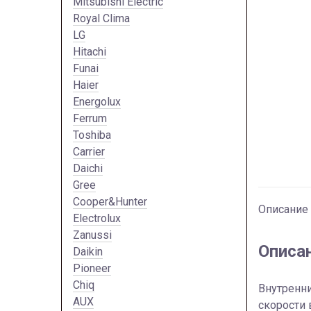
Mitsubishi Electric
Royal Clima
LG
Hitachi
Funai
Haier
Energolux
Ferrum
Toshiba
Carrier
Daichi
Gree
Cooper&Hunter
Описание
Electrolux
Zanussi
Описа
Daikin
Pioneer
Chiq
Внутренн
AUX
скорости 