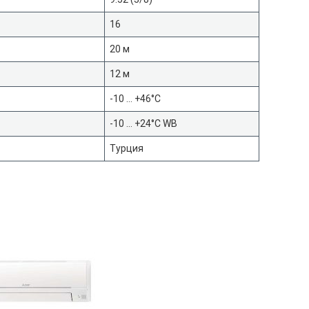
16
20 м
12 м
-10 … +46°C
-10 … +24°C WB
Турция