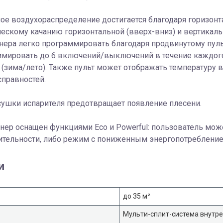
е воздухораспределение достигается благодаря горизонт
ескому качанию горизонтальной (вверх-вниз) и вертикаль
нера легко программировать благодаря продвинутому пул
ммировать до 6 включений/выключений в течение каждого
(зима/лето). Также пульт может отображать температуру 
правностей.
ушки испарителя предотвращает появление плесени.
нер оснащен функциями Eco и Powerful: пользователь мо
ительности, либо режим с пониженным энергопотребление
и
до 35 м²
Мульти-сплит-система внутре