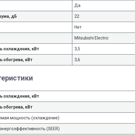
Да
шума, дБ
22
Нет
Mitsubishi Electric
 охлаждения, кВт
3,5
 обогрева, кВт
3,6
теристики
 охлаждения, кВт
 обогрева, кВт
емая мощность (охлаждение)
 энергоэффективность (SEER)