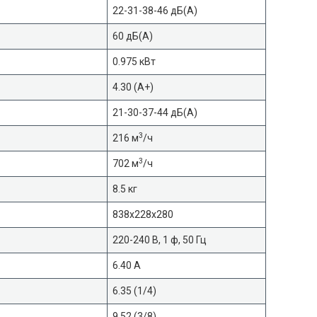
22-31-38-46 дБ(А)
60 дБ(А)
0.975 кВт
4.30 (A+)
21-30-37-44 дБ(А)
3
216 м
/ч
3
702 м
/ч
8.5 кг
838х228х280
220-240 В, 1 ф, 50 Гц
6.40 А
6.35 (1/4)
9.52 (3/8)