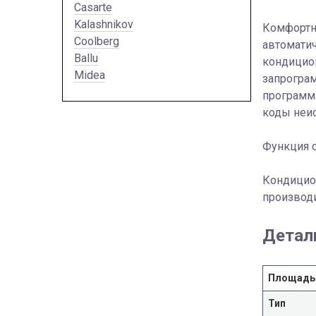
Casarte
Kalashnikov
Комфортно
Coolberg
автоматич
Ballu
кондицио
Midea
запрогра
программ 
коды неис
Функция с
Кондицио
производ
Детал
Площадь
Тип