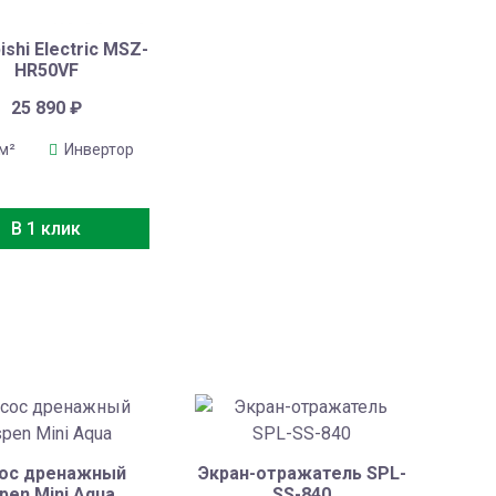
ishi Electric MSZ-
HR50VF
25 890
₽
 м²
Инвертор
В 1 клик
ос дренажный
Экран-отражатель SPL-
pen Mini Aqua
SS-840