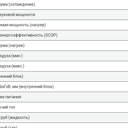
шума (охлаждение)
звуковой мощности
емая мощность (нагрев)
 энергоэффективность (SCOP)
ума (нагрев)
здуха (мин.)
здуха (макс.)
ренний блок)
хГхВ, мм (внутренний блок)
ие питания
очий ток
руб (жидкость)
руб (газ)