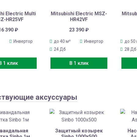
hi Electric Multi
Mitsubishi Electric MSZ-
Mitsub
Z-HR25VF
HR42VF
16 390
₽
23 390
₽
Инвертор
до 40 м²
Инвертор
до 50
24 Дб
28 Дб
В 1 клик
В 1 клик
ствующие аксуссуары
вандальная
Защитный козырек
Нас
тка Sinbo 1м
Sinbo 1000х500
As