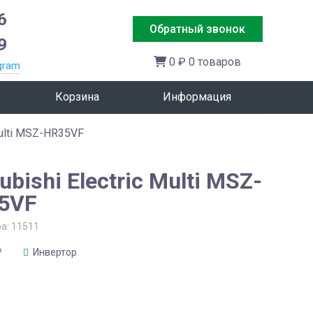
6
Обратный звонок
9
0 ₽
0 товаров
gram
Корзина
Информация
Multi MSZ-HR35VF
ubishi Electric Multi MSZ-
5VF
ра:
11511
²
Инвертор