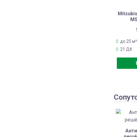
Mitsubis
MS
до 25 м²
21 Дб
Сопут
Анти
решё