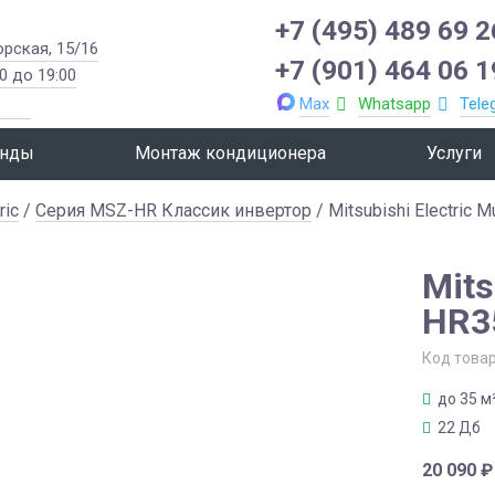
+7 (495) 489 69 2
орская, 15/16
+7 (901) 464 06 1
0 до 19:00
Max
Whatsapp
Tele
нды
Монтаж кондиционера
Услуги
ric
/
Серия MSZ-HR Классик инвертор
/ Mitsubishi Electric 
Mits
HR3
Код това
до 35 м
22 Дб
20 090
₽