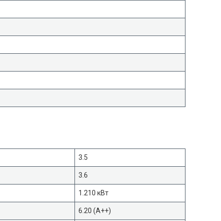
3.5
3.6
1.210 кВт
6.20 (A++)