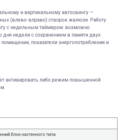
альному и вертикальному автосвингу —
ных (влево-вправо) створок жалюзи. Работу
ьту с недельным таймером: возможно
 дня недели с сохранением в памяти двух
в помещении, показатели энергопотребления и
жет активировать либо режим повышенной
м.
нний блок настенного типа