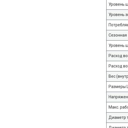
Уровень 
Уровень 
Потребля
Сезонная
Уровень ш
Расход во
Расход во
Вес (внут
Размеры Ш
Напряжен
Макс. раб
Диаметр т
Диаметр т