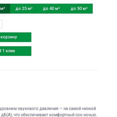
 м²
до 25 м²
до 40 м²
до 50 м²
тво
i
 корзину
В 1 клик
ровнем звукового давления — на самой низкой
9 дБ(А), что обеспечивает комфортный сон ночью.