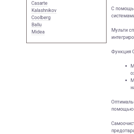
Casarte
С помощью
Kalashnikov
системам
Coolberg
Ballu
Мульти сп
Midea
интегрир
Функция C
М
о
М
н
Оптималь
помощью 
Самоочист
предотвра