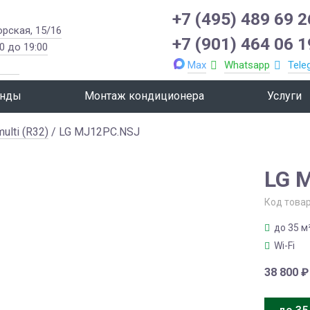
+7 (495) 489 69 2
орская, 15/16
+7 (901) 464 06 1
0 до 19:00
Max
Whatsapp
Tele
нды
Монтаж кондиционера
Услуги
ulti (R32)
/ LG MJ12PC.NSJ
LG 
Код това
до 35 м
Wi-Fi
38 800
₽