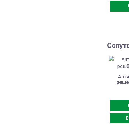
Сопут
Анти
решё
В