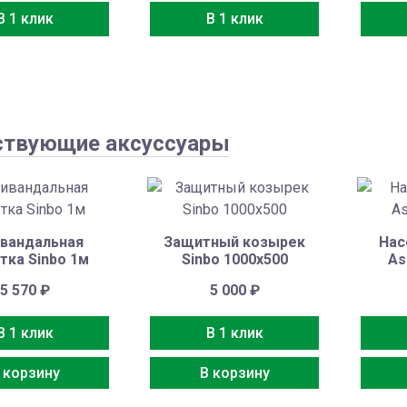
В 1 клик
В 1 клик
ствующие аксуссуары
вандальная
Защитный козырек
Нас
тка Sinbo 1м
Sinbo 1000х500
As
5 570
₽
5 000
₽
В 1 клик
В 1 клик
 корзину
В корзину