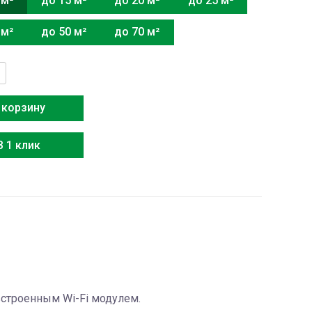
 м²
до 15 м²
до 20 м²
до 25 м²
 м²
до 50 м²
до 70 м²
тво
 корзину
NSJ
В 1 клик
строенным Wi-Fi модулем.