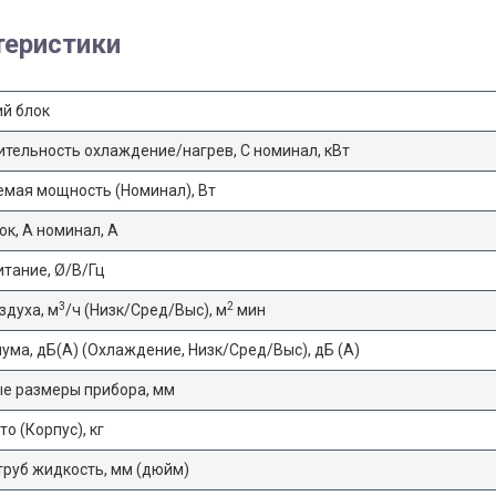
теристики
й блок
тельность охлаждение/нагрев, С номинал, кВт
мая мощность (Номинал), Вт
ок, А номинал, А
тание, Ø/В/Гц
3
2
здуха, м
/ч (Низк/Сред/Выс), м
мин
ума, дБ(A) (Охлаждение, Низк/Сред/Выс), дБ (А)
е размеры прибора, мм
о (Корпус), кг
руб жидкость, мм (дюйм)