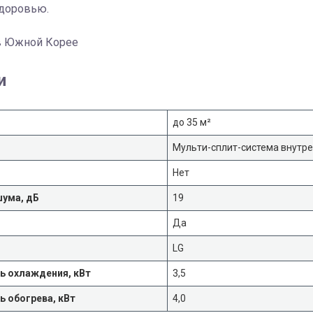
доровью.
в Южной Корее
и
до 35 м²
Мульти-сплит-система внутре
Нет
шума, дБ
19
Да
LG
 охлаждения, кВт
3,5
 обогрева, кВт
4,0