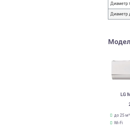
Диаметр т
Диаметр 
Модел
LG 
до 25 м²
Wi-Fi