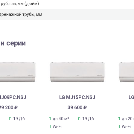
руб, газ, мм (дюйм)
дренажной трубы, мм
и серии
MJ09PC.NSJ
LG MJ15PC.NSJ
L
29 200
₽
39 600
₽
19 Дб
до 40 м²
19 Дб
до 20
Wi-Fi
Wi-Fi