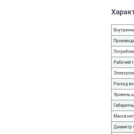
Харак
Внутренни
Производи
Потребляе
Рабочий т
Электропи
Расход во
Уровень ш
Габаритны
Масса нетт
Диаметр т