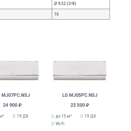
Ø 9,52 (3/8)
16
G MJ07PC.NSJ
LG MJ05PC.NSJ
24 900
₽
23 500
₽
 м²
19 Дб
до 15 м²
19 Дб
Wi-Fi