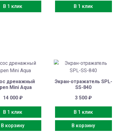
В 1 клик
В 1 клик
ос дренажный
Экран-отражатель SPL-
pen Mini Aqua
SS-840
14 000
₽
3 500
₽
В 1 клик
В 1 клик
В корзину
В корзину