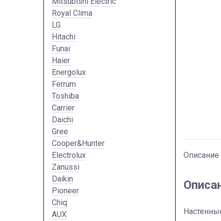
Mitsubishi Electric
Royal Clima
LG
Hitachi
Funai
Haier
Energolux
Ferrum
Toshiba
Carrier
Daichi
Gree
Cooper&Hunter
Electrolux
Описание
Zanussi
Daikin
Описа
Pioneer
Chiq
Настенные
AUX