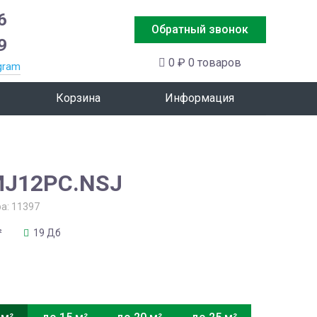
6
Обратный звонок
9
0 ₽
0 товаров
gram
Корзина
Информация
MJ12PC.NSJ
ра:
11397
²
19 Дб