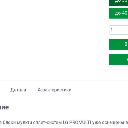
до 35
до 40
Количес
товара
LG
В
MJ12PC.
Детали
Характеристики
ние
 блоки мульти сплит-систем LG PROMULTI уже оснащены в