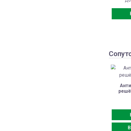
Дб
Сопут
Анти
решё
В