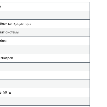
5
 блок кондиционера
лит-системы
 блок
/нагрев
В, 50 Гц