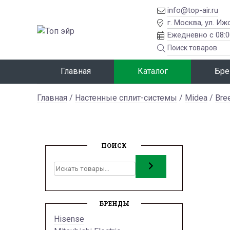
info@top-air.ru
г. Москва, ул. Иж
Ежедневно с 08:0
Главная
Каталог
Бре
Главная
/
Настенные сплит-системы
/
Midea
/
Bre
ПОИСК
Поиск
БРЕНДЫ
Hisense