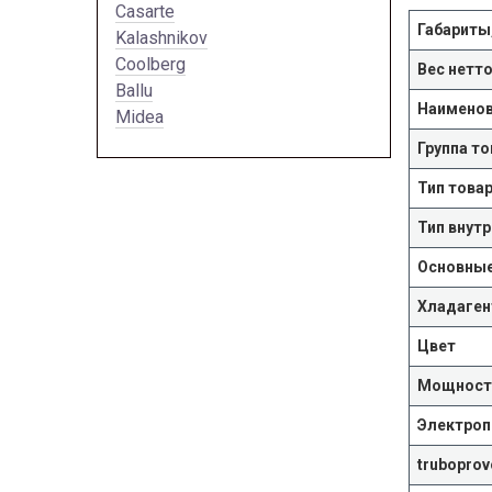
Casarte
Габариты
Kalashnikov
Coolberg
Вес нетто
Ballu
Наименов
Midea
Группа то
Тип това
Тип внут
Основны
Хладаген
Цвет
Мощность
Электропи
truboprov