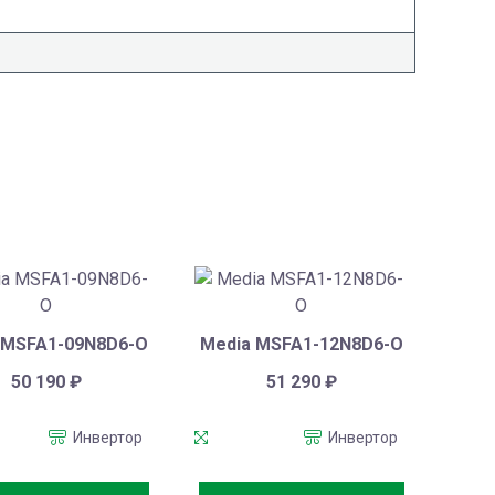
 MSFA1-09N8D6-O
Media MSFA1-12N8D6-O
50 190
₽
51 290
₽
Инвертор
Инвертор