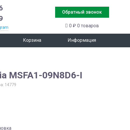
6
Обратный звонок
9
0 ₽
0 товаров
gram
Корзина
Информация
ia MSFA1-09N8D6-I
ра:
14779
новка