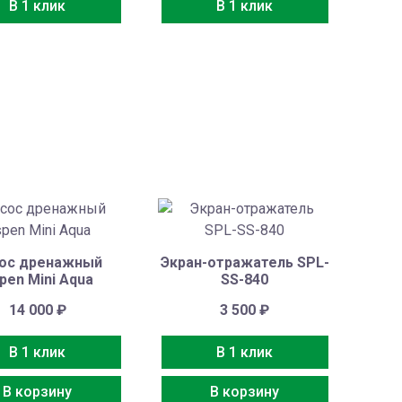
В 1 клик
В 1 клик
ос дренажный
Экран-отражатель SPL-
pen Mini Aqua
SS-840
14 000
₽
3 500
₽
В 1 клик
В 1 клик
В корзину
В корзину