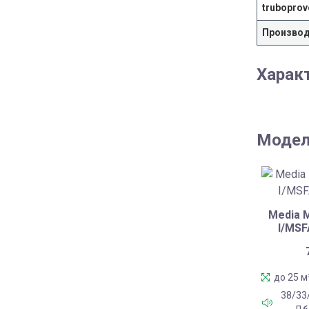
truboprov
Произво
Харак
Модел
Media 
I/MS
до 25 м
38/33