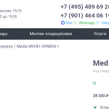
+7 (495) 489 69 2
орская, 15/16
+7 (901) 464 06 1
0 до 19:00
Max
Whatsapp
Tele
нды
Монтаж кондиционера
Услуги
ezeless
/ Media MSFA1-09N8D6-I
Med
Код това
28 300
₽
Уста