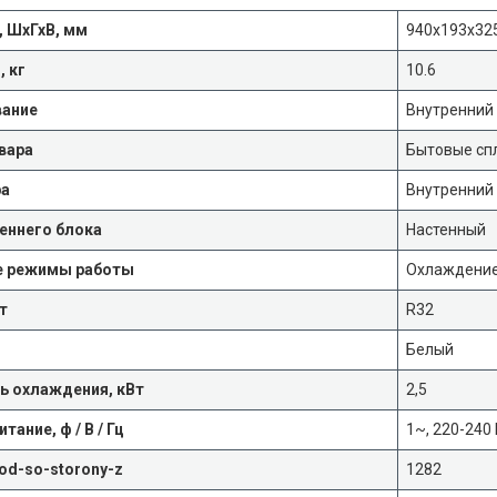
, ШхГхВ, мм
940x193x32
, кг
10.6
ание
Внутренний
вара
Бытовые сп
ра
Внутренний
реннего блока
Настенный
е режимы работы
Охлаждение
т
R32
Белый
 охлаждения, кВт
2,5
тание, ф / В / Гц
1~, 220-240 
od-so-storony-z
1282