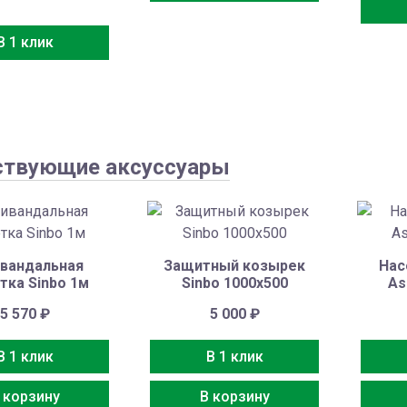
В 1 клик
ствующие аксуссуары
вандальная
Защитный козырек
Нас
тка Sinbo 1м
Sinbo 1000х500
As
5 570
₽
5 000
₽
В 1 клик
В 1 клик
 корзину
В корзину