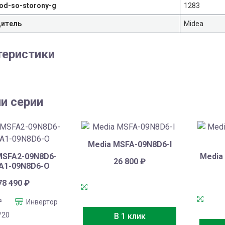
od-so-storony-g
1283
дитель
Midea
теристики
и серии
Media MSFA-09N8D6-I
MSFA2-09N8D6-
Media
26 800
₽
FA1-09N8D6-O
78 490
₽
²
Инвертор
/20
В 1 клик