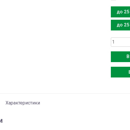
до 25
до 25
Количес
товара
Media
В
MSFA1-
09N8D6-
I
Характеристики
и