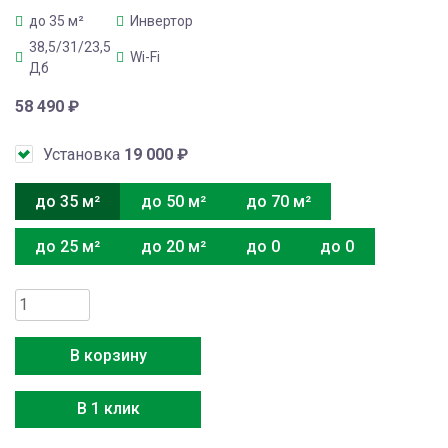
до 35 м²
Инвертор
38,5/31/23,5
Wi-Fi
Дб
58 490
₽
Установка
19 000
₽
до 35 м²
до 50 м²
до 70 м²
до 25 м²
до 20 м²
до 0
до 0
Количество
товара
Media
В корзину
MSAG4W-
12N8C2-
В 1 клик
I/MSAG4-
12N8C2-