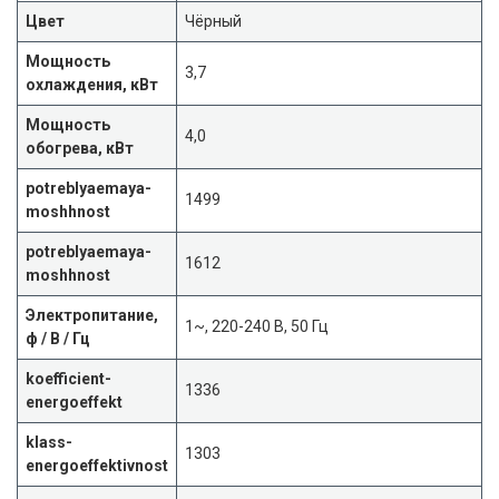
Цвет
Чёрный
Мощность
3,7
охлаждения, кВт
Мощность
4,0
обогрева, кВт
potreblyaemaya-
1499
moshhnost
potreblyaemaya-
1612
moshhnost
Электропитание,
1~, 220-240 В, 50 Гц
ф / В / Гц
koefficient-
1336
energoeffekt
klass-
1303
energoeffektivnost