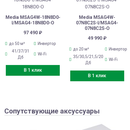
Media MSAG4W-18N8D0-
Media MSAG4W-
I/MSAG4-18N8D0-O
07N8C2S-I/MSAG4-
07N8C2S-O
97 490
₽
49 990
₽
до 50 м²
Инвертор
до 20 м²
Инвертор
41/37/31
Wi-Fi
35/30,5/21,5/20
Дб
Wi-Fi
Дб
В 1 клик
В 1 клик
Сопутствующие аксуссуары