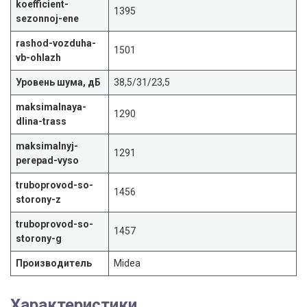
koefficient-
1395
sezonnoj-ene
rashod-vozduha-
1501
vb-ohlazh
Уровень шума, дБ
38,5/31/23,5
maksimalnaya-
1290
dlina-trass
maksimalnyj-
1291
perepad-vyso
truboprovod-so-
1456
storony-z
truboprovod-so-
1457
storony-g
Производитель
Midea
Характеристики