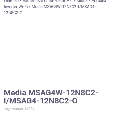
Главная
/
Настенные сплит-системы
/
Midea
/
Persona
Inverter Wi-Fi
/ Media MSAG4W-12N8C2-I/MSAG4-
12N8C2-O
Media MSAG4W-12N8C2-
I/MSAG4-12N8C2-O
Код товара:
14884