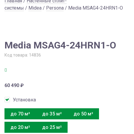
Главная
/
Настенные сплит-
системы
/
Midea
/
Persona
/ Media MSAG4-24HRN1-O
Media MSAG4-24HRN1-O
Код товара:
14836
60 490
₽
Установка
до 70 м²
до 35 м²
до 50 м²
до 20 м²
до 25 м²