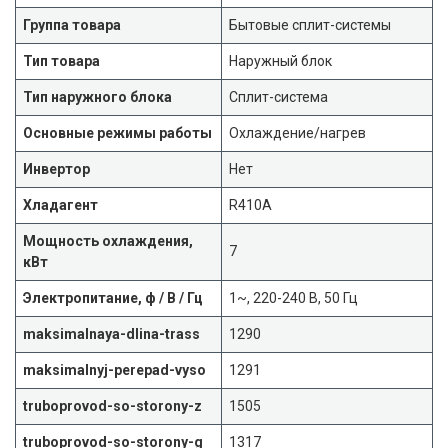
Группа товара
Бытовые сплит-системы
Тип товара
Наружный блок
Тип наружного блока
Сплит-система
Основные режимы работы
Охлаждение/нагрев
Инвертор
Нет
Хладагент
R410A
Мощность охлаждения,
7
кВт
Электропитание, ф / В / Гц
1~, 220-240 В, 50 Гц
maksimalnaya-dlina-trass
1290
maksimalnyj-perepad-vyso
1291
truboprovod-so-storony-z
1505
truboprovod-so-storony-g
1317