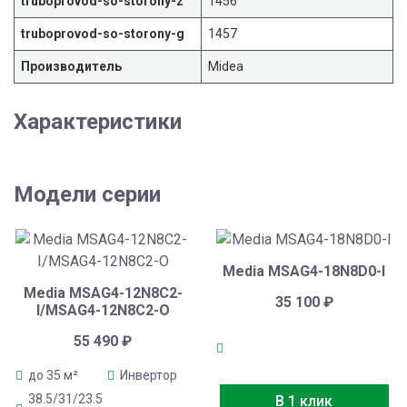
truboprovod-so-storony-z
1456
truboprovod-so-storony-g
1457
Производитель
Midea
Характеристики
Модели серии
Media MSAG4-18N8D0-I
Media MSAG4-12N8C2-
35 100
₽
I/MSAG4-12N8C2-O
55 490
₽
до 35 м²
Инвертор
38.5/31/23.5
В 1 клик