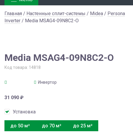
Главная
/
Настенные сплит-системы
/
Midea
/
Persona
Inverter
/ Media MSAG4-09N8C2-O
Media MSAG4-09N8C2-O
Код товара:
14818
Инвертор
31 090
₽
Установка
до 50 м²
до 70 м²
до 25 м²