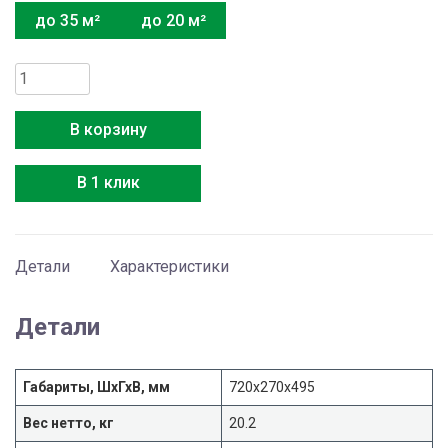
до 35 м²
до 20 м²
Количество
товара
Media
В корзину
MSAG4-
09N8C2-
В 1 клик
O
Детали
Характеристики
Детали
Габариты, ШхГхВ, мм
720x270x495
Вес нетто, кг
20.2