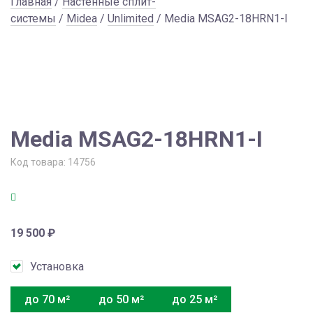
Главная
/
Настенные сплит-
системы
/
Midea
/
Unlimited
/ Media MSAG2-18HRN1-I
Media MSAG2-18HRN1-I
Код товара:
14756
19 500
₽
Установка
до 70 м²
до 50 м²
до 25 м²