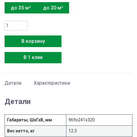
до 35 м²
до 20 м²
Количество
товара
Media
В корзину
MSAG2-
18HRN1-
В 1 клик
I
Детали
Характеристики
Детали
Габариты, ШхГхВ, мм
969x241x320
Вес нетто, кг
12.3