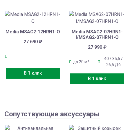
Media MSAG2-12HRN1-O
Media MSAG2-07HRN1-
I/MSAG2-07HRN1-O
27 690
₽
27 990
₽
40 / 35,5 /
до 20 м²
26,5 Дб
В 1 клик
В 1 клик
Сопутствующие аксуссуары