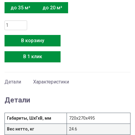
до 35 м²
до 20 м²
Количество
товара
Media
В корзину
MSAG2-
07HRN1-
В 1 клик
O
Детали
Характеристики
Детали
Габариты, ШхГхВ, мм
720x270x495
Вес нетто, кг
24.6