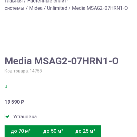
Главная
/
Настенные сплит-
системы
/
Midea
/
Unlimited
/ Media MSAG2-07HRN1-O
Media MSAG2-07HRN1-O
Код товара:
14758
19 590
₽
Установка
до 70 м²
до 50 м²
до 25 м²