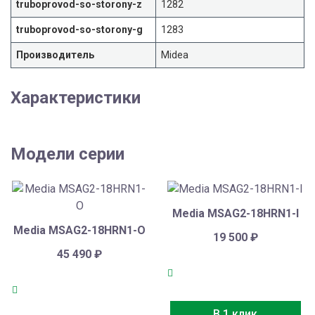
truboprovod-so-storony-z
1282
truboprovod-so-storony-g
1283
Производитель
Midea
Характеристики
Модели серии
Media MSAG2-18HRN1-I
Media MSAG2-18HRN1-O
19 500
₽
45 490
₽
В 1 клик