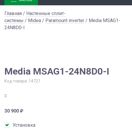
Главная
/
Настенные сплит-
системы
/
Midea
/
Paramount inverter
/ Media MSAG1-
24N8D0-I
Media MSAG1-24N8D0-I
Код товара:
14721
30 900
₽
Установка