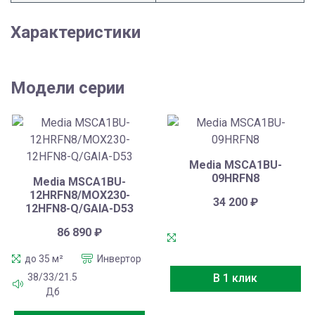
Характеристики
Модели серии
Media MSCA1BU-
09HRFN8
Media MSCA1BU-
12HRFN8/MOX230-
34 200
₽
12HFN8-Q/GAIA-D53
86 890
₽
до 35 м²
Инвертор
38/33/21.5
В 1 клик
Дб