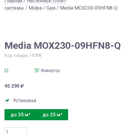
Главная
/
Настенные сплит-
системы
/
Midea
/
Gaia
/ Media MOX230-09HFN8-Q
Media MOX230-09HFN8-Q
Код товара:
14788
Инвертор
45 290
₽
Установка
до 35 м²
до 25 м²
Количество