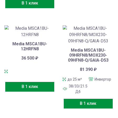
В 1 клик
Media MSCA1BU-
12HRFN8
Media MSCA1BU-
09HRFN8/MOX230-
36 500
₽
09HFN8-Q/GAIA-D53
81 390
₽
до 25 м²
Инвертор
38/33/21.5
В 1 клик
Дб
В 1 клик