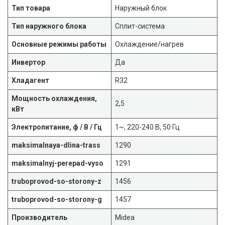
Тип товара
Наружный блок
Тип наружного блока
Сплит-система
Основные режимы работы
Охлаждение/нагрев
Инвертор
Да
Хладагент
R32
Мощность охлаждения,
2,5
кВт
Электропитание, ф / В / Гц
1~, 220-240 В, 50 Гц
maksimalnaya-dlina-trass
1290
maksimalnyj-perepad-vyso
1291
truboprovod-so-storony-z
1456
truboprovod-so-storony-g
1457
Производитель
Midea