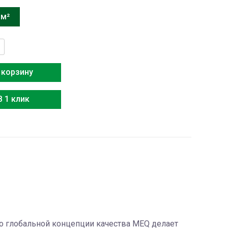
 м²
тво
i
 корзину
В 1 клик
сно глобальной концепции качества MEQ делает