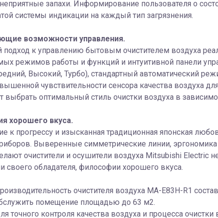
неприятные запахи. Информирование пользователя о состо
атой системы индикации на каждый тип загрязнения.
ющие возможности управления.
 подход к управлению бытовым очистителем воздуха реа
ых режимов работы и функций и интуитивной панели управ
редний, Высокий, Турбо), стандартный автоматический ре
ышенной чувствительности сенсора качества воздуха для
 выбрать оптимальный стиль очистки воздуха в зависимос
я хорошего вкуса.
е к прогрессу и изысканная традиционная японская любов
приборов. Выверенные симметрические линии, эргономика
елают очистители и осушители воздуха Mitsubishi Electric 
 своего обладателя, философии хорошего вкуса.
роизводительность очистителя воздуха MA-E83H-R1 состав
бслужить помещение площадью до 63 м2.
ля точного контроля качества воздуха и процесса очистки