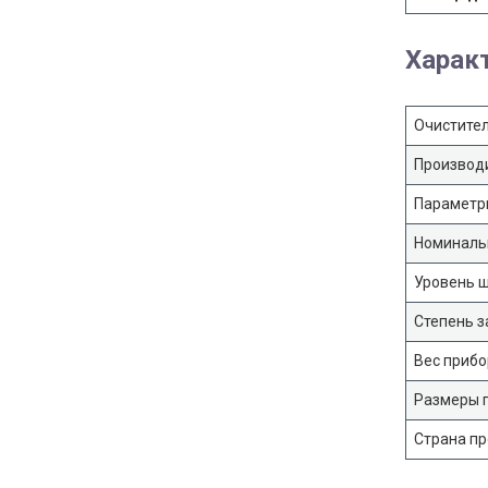
Харак
Очистител
Производи
Параметр
Номиналь
Уровень ш
Cтепень з
Вес прибо
Размеры 
Страна п