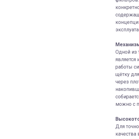
конкретно
содержащ
концепции
эксплуат
Механизм
Одной из 
является
работы си
щётку для
через пло
накопивши
собираетс
можно с 
Высокото
Для точно
качества 