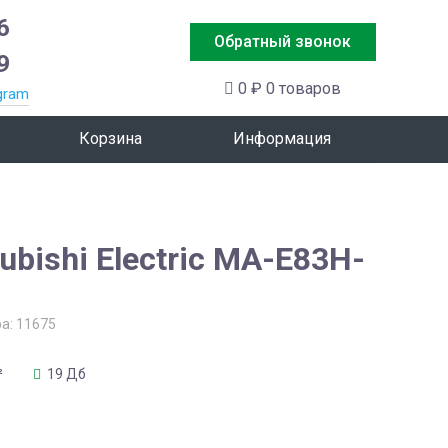
6
Обратный звонок
9
0 ₽
0 товаров
gram
Корзина
Информация
ubishi Electric MA-E83H-
ра:
11675
²
19 Дб