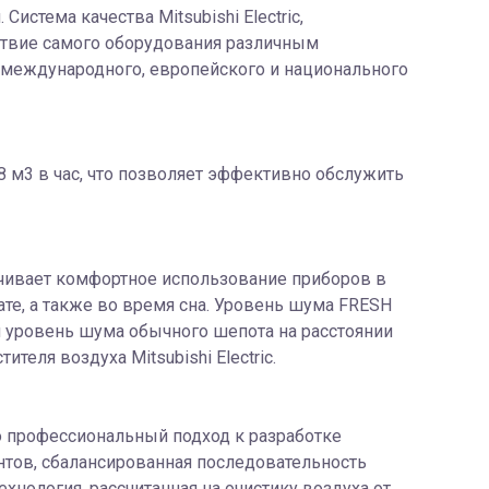
стема качества Mitsubishi Electric,
ствие самого оборудования различным
международного, европейского и национального
 м3 в час, что позволяет эффективно обслужить
печивает комфортное использование приборов в
ате, а также во время сна. Уровень шума FRESH
й уровень шума обычного шепота на расстоянии
ителя воздуха Mitsubishi Electric.
это профессиональный подход к разработке
тов, сбалансированная последовательность
хнология, рассчитанная на очистику воздуха от