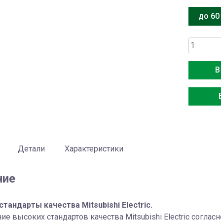
до 60
Количес
товара
Mitsubish
В
Electric
MA-
E83H-
R1
Детали
Характеристики
ние
тандарты качества Mitsubishi Electric.
е высоких стандартов качества Mitsubishi Electric согла