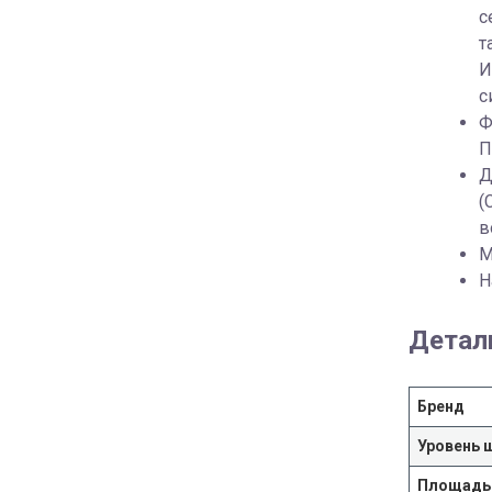
с
т
И
с
Ф
П
Д
(
в
М
Н
Детал
Бренд
Уровень 
Площадь