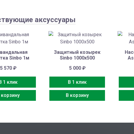
ствующие аксуссуары
вандальная
Защитный козырек
Нас
тка Sinbo 1м
Sinbo 1000х500
As
5 570
₽
5 000
₽
В 1 клик
В 1 клик
 корзину
В корзину