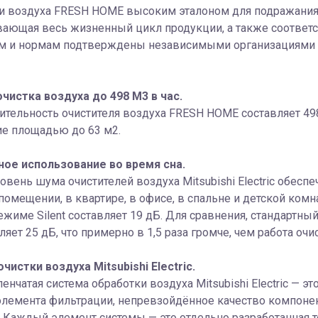
и воздуха FRESH HOME высоким эталоном для подражания. Си
вающая весь жизненный цикл продукции, а также соответ
ам и нормам подтверждены независимыми организациями 
чистка воздуха до 498 М3 в час.
тельность очистителя воздуха FRESH HOME составляет 498
е площадью до 63 м2.
ое использование во время сна.
овень шума очистителей воздуха Mitsubishi Electric обес
омещении, в квартире, в офисе, в спальне и детской комн
жиме Silent составляет 19 дБ. Для сравнения, стандартны
яет 25 дБ, что примерно в 1,5 раза громче, чем работа очист
чистки воздуха Mitsubishi Electric.
енчатая система обработки воздуха Mitsubishi Electric — 
лемента фильтрации, непревзойдённое качество компонен
 Каждый элемент системы — это отдельно разработанная те