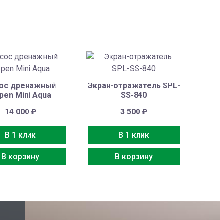
ос дренажный
Экран-отражатель SPL-
pen Mini Aqua
SS-840
14 000
₽
3 500
₽
В 1 клик
В 1 клик
В корзину
В корзину