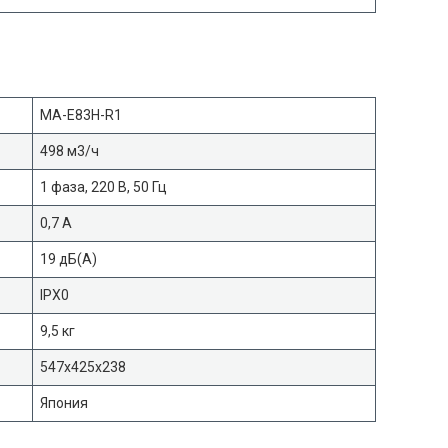
MA-E83H-R1
498 м3/ч
1 фаза, 220 В, 50 Гц
0,7 А
19 дБ(А)
IPX0
9,5 кг
547x425x238
Япония