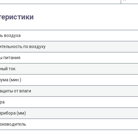
теристики
ь воздуха
тельность по воздуху
ы питания
ный ток
ума (мин.)
ащиты от влаги
ра
прибора (мм)
роизводитель