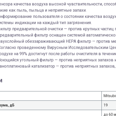
енсора качества воздуха высокой чувствительности, спос
акие как пыль, пыльца и неприятные запахи.
нформирование пользователя о состоянии качества воздух
истемы индикации на каждый тип загрязнения.
ильтр предварительной очистки — против крупных частиц п
редварительный фильтр оснащен системой автоматической
вухслойный обеззараживающий HEPA фильтр — против мелки
Согласно проведенному Вирусным Исследовательским Цен
оздухе на 99% достигнут после работы очистителя в течение
оющийся угольный фильтр — против неприятных запахов и
аноплатиновый катализатор — против неприятных запахов,
и
Mitsubis
шума, дБ
19
до 60 