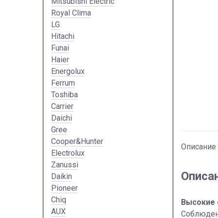
Mitsubishi Electric
Royal Clima
LG
Hitachi
Funai
Haier
Energolux
Ferrum
Toshiba
Carrier
Daichi
Gree
Cooper&Hunter
Описание
Electrolux
Zanussi
Описа
Daikin
Pioneer
Chiq
Высокие с
AUX
Соблюдени