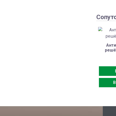
Сопут
Анти
решё
В