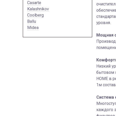
Casarte
очистител
Kalashnikov
обеспечи
Coolberg
стандарт
Ballu
уровня.
Midea
Мощная о
Производи
помещени
Комфортн
Низкий ур
бытовом п
HOME в ре
1м составл
Система о
Многоступ
каждого э
фильтров.