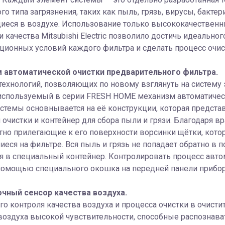
го типа загрязнения, таких как пыль, грязь, вирусы, бакт
иеся в воздухе. Использование только высококачественн
 качества Mitsubishi Electric позволило достичь идеально
ационных условий каждого фильтра и сделать процесс оч
 автоматической очистки предварительного фильтра.
технологий, позволяющих по новому взглянуть на систему 
 используемый в серии FRESH HOME механизм автоматичес
стемы основнывается на её конструкции, которая предста
 очистки и контейнер для сбора пыли и грязи. Благодаря 
тно прилегающие к его поверхности ворсинки щётки, кото
еся на фильтре. Вся пыль и грязь не попадает обратно в п
я в специальный контейнер. Контролировать процесс авто
помощью специального окошка на передней панели прибор
чный сенсор качества воздуха.
го контроля качества воздуха и процесса очистки в очис
воздуха высокой чувствительности, способные распознават