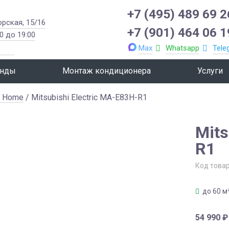
+7 (495) 489 69 2
орская, 15/16
+7 (901) 464 06 1
0 до 19:00
Max
Whatsapp
Tele
нды
Монтаж кондиционера
Услуги
h Home
/ Mitsubishi Electric MA-E83H-R1
Mits
R1
Код това
до 60 м
54 990
₽