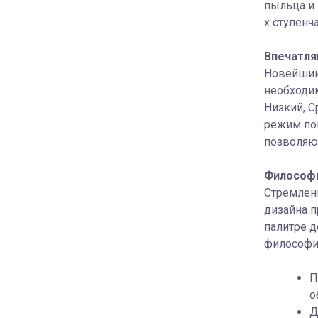
пыльца и 
х ступенч
Впечатля
Новейший
необходим
Низкий, С
режим пов
позволяют
Философи
Стремлени
дизайна 
палитре д
философии
П
о
Д