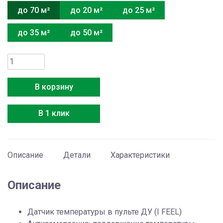
до 70 м²
до 20 м²
до 25 м²
до 35 м²
до 50 м²
Количество
товара
Kalashnikov
В корзину
KVAC-
24IN-
В 1 клик
FP1/KVAC-
24OD-
FP1
Описание
Детали
Характеристики
Описание
Датчик температуры в пульте ДУ (I FEEL)