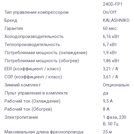
24OD-FP1
Тип управления компрессором
On/Off
Бренд
KALASHNIKOV
Гарантия
60 мес.
Холодопроизводительность
6,16 кВт
Теплопроизводительность
6,7 кВт
Потребляемая мощность (охлаждение)
1,9 кВт
Потребляемая мощность (обогрев)
1,86 кВт
EER (коэффициент / класс)
3,21 / А
COP (коэффициент / класс)
3,61 / А
Зимний комплект
Опционально
Пульт управления в комплекте
да
Рабочий ток (Охлаждение)
9,5 A
Рабочий ток (Обогрев)
8 А
Электропитание
1 фаза, 230
В, 50 Гц
Максимальная длина фреонопровода
25 м