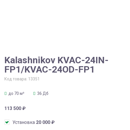
Kalashnikov KVAC-24IN-
FP1/KVAC-24OD-FP1
Код товара:
13351
до 70 м²
36 Дб
113 500
₽
Установка
20 000
₽