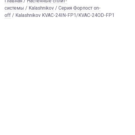
Главная
/
Настенные сплит-
системы
/
Kalashnikov
/
Серия Форпост on-
off
/ Kalashnikov KVAC-24IN-FP1/KVAC-24OD-FP1