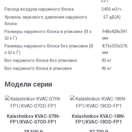
FP1
Расход воздуха наружного блока
2400 м3/ч
Уровень звукового давления наружного
57 дБ(А)
блока
Размеры наружного блока в упаковке (В х
948х428х591
Ш х Г)
мм
Размеры наружного блока без упаковки (В
873х555х376
х Ш х Г)
мм
Вес наружного блока без упаковки
43 кг
Вес наружного блока в упаковке
46 кг
Модели серии
Kalashnikov KVAC-07IN-
Kalashnikov KVAC-18IN-
FP1/KVAC-07OD-FP1
FP1/KVAC-18OD-FP1
38 500
₽
87 700
₽