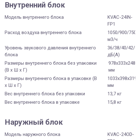
Внутренний блок
Модель внутреннего блока
KVAC-24IN-
FP1
Расход воздуха внутреннего блока
1050/900/750/
м3/ч
Уровень звукового давления внутреннего
36/38/40/42/43
блока
дБ(А)
Размеры внутреннего блока без упаковки
978х333х248
(В х Ш х Г)
мм
Размеры внутреннего блока в упаковке (В
1033х398х319
х Ш х Г)
мм
Вес внутреннего блока без упаковки
13,7 кг
Вес внутреннего блока в упаковке
15,8 кг
Наружный блок
Модель наружного блока
KVAC-24OD-