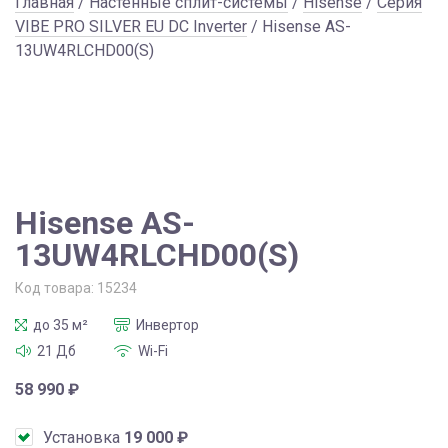
Главная
/
Настенные сплит-системы
/
Hisense
/
Серия
VIBE PRO SILVER EU DC Inverter
/ Hisense AS-
13UW4RLCHD00(S)
Hisense AS-
13UW4RLCHD00(S)
Код товара:
15234
до 35 м²
Инвертор
21 Дб
Wi-Fi
58 990
₽
Установка
19 000
₽