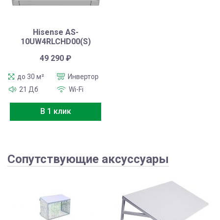
Hisense AS-
10UW4RLCHD00(S)
49 290
₽
до 30 м²
Инвертор
21 Дб
Wi-Fi
В 1 клик
Сопутствующие аксуссуары