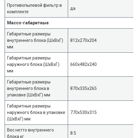
Противопылевой фильтр в
да
комплекте
Массо-габаритные
Габаритные размеры
внутреннего блока (ШxВxГ)
812x270x204
мм
Габаритные размеры
наружного блока (ШxВxГ)
660x482x240
мм
Габаритные размеры
внутреннего блока в
870x335x265
упаковке (ШxВxГ) мм
Габаритные размеры
наружного блока в упаковке
770x530x315
(ШxВxГ) мм
Вес нетто внутреннего
8.5
блока кг