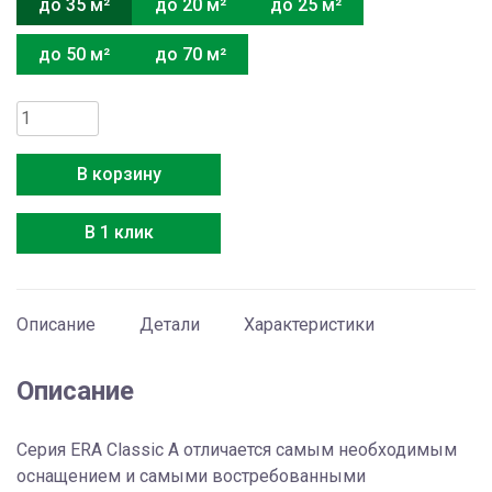
до 35 м²
до 20 м²
до 25 м²
до 50 м²
до 70 м²
Количество
товара
Hisense
В корзину
AS-
12HR4RLRKC01
В 1 клик
Описание
Детали
Характеристики
Описание
Серия ERA Classic A отличается самым необходимым
оснащением и самыми востребованными