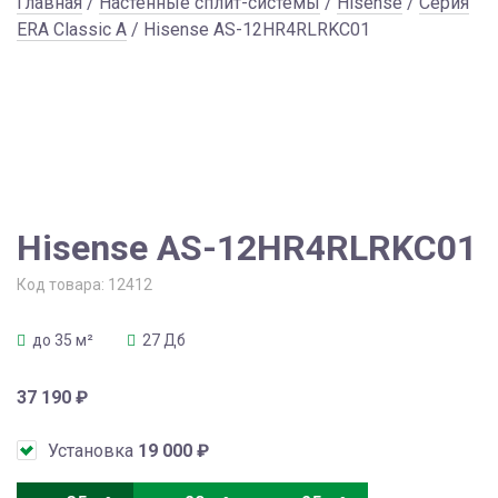
Главная
/
Настенные сплит-системы
/
Hisense
/
Серия
ERA Classic A
/ Hisense AS-12HR4RLRKC01
Hisense AS-12HR4RLRKC01
Код товара:
12412
до 35 м²
27 Дб
37 190
₽
Установка
19 000
₽