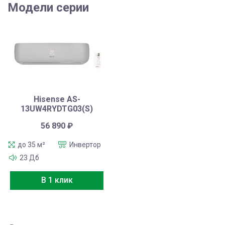
Модели серии
Hisense AS-
13UW4RYDTG03(S)
56 890
₽
до 35 м²
Инвертор
23 Дб
В 1 клик