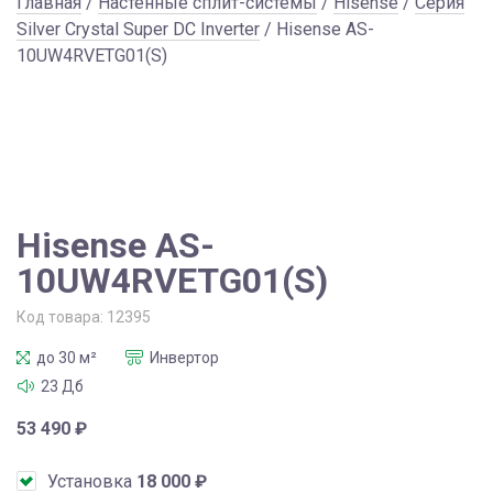
Главная
/
Настенные сплит-системы
/
Hisense
/
Серия
Silver Crystal Super DC Inverter
/ Hisense AS-
10UW4RVETG01(S)
Hisense AS-
10UW4RVETG01(S)
Код товара:
12395
до 30 м²
Инвертор
23 Дб
53 490
₽
Установка
18 000
₽