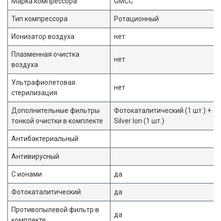
Марка компрессора
GMCC
Тип компрессора
Ротационный
Ионизатор воздуха
нет
Плазменная очистка
нет
воздуха
Ультрафиолетовая
нет
стерилизация
Дополнительные фильтры
Фотокаталитический (1 шт.) +
тонкой очистки в комплекте
Silver Ion (1 шт.)
Антибактериальный
Антивирусный
С ионами
да
Фотокаталитический
да
Противопылевой фильтр в
да
комплекте