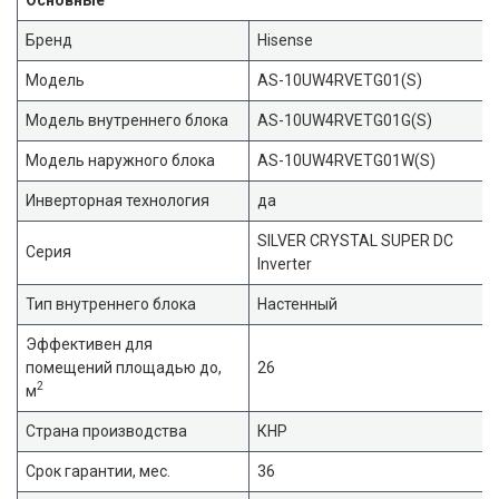
Бренд
Hisense
Модель
AS-10UW4RVETG01(S)
Модель внутреннего блока
AS-10UW4RVETG01G(S)
Модель наружного блока
AS-10UW4RVETG01W(S)
Инверторная технология
да
SILVER CRYSTAL SUPER DC
Серия
Inverter
Тип внутреннего блока
Настенный
Эффективен для
помещений площадью до,
26
2
м
Страна производства
КНР
Срок гарантии, мес.
36