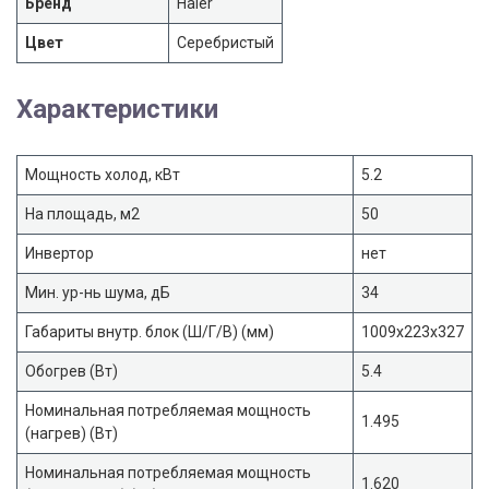
Бренд
Haier
Цвет
Серебристый
Характеристики
Мощность холод, кВт
5.2
На площадь, м2
50
Инвертор
нет
Мин. ур-нь шума, дБ
34
Габариты внутр. блок (Ш/Г/В) (мм)
1009x223x327
Обогрев (Вт)
5.4
Номинальная потребляемая мощность
1.495
(нагрев) (Вт)
Номинальная потребляемая мощность
1.620