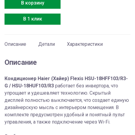
Haier
В корзину
Flexis
HSU-
В 1 клик
18HFF103/R3-
G
/
HSU-
Описание
Детали
Характеристики
18HUF103/R3
Описание
Кондиционер Haier (Хайер) Flexis HSU-18HFF103/R3-
G / HSU-18HUF103/R3
работает без инвертора, что
упрощает и удешевляет технологию. Скрытый
дисплей полностью выключается, что создает единую
дизайнерскую мысль с интерьером помещения. В
комплекте предусмотрен удобный и понятный пульт
управления, а также подключение через Wi-Fi.