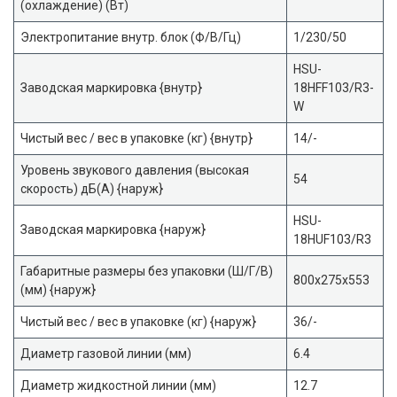
(охлаждение) (Вт)
Электропитание внутр. блок (Ф/В/Гц)
1/230/50
HSU-
Заводская маркировка {внутр}
18HFF103/R3-
W
Чистый вес / вес в упаковке (кг) {внутр}
14/-
Уровень звукового давления (высокая
54
скорость) дБ(А) {наруж}
HSU-
Заводская маркировка {наруж}
18HUF103/R3
Габаритные размеры без упаковки (Ш/Г/В)
800x275x553
(мм) {наруж}
Чистый вес / вес в упаковке (кг) {наруж}
36/-
Диаметр газовой линии (мм)
6.4
Диаметр жидкостной линии (мм)
12.7