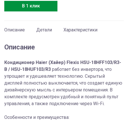
HSU-
В 1 клик
18HFF103/R3-
B
/
HSU-
Описание
Детали
Характеристики
18HUF103/R3
Описание
Кондиционер Haier (Хайер) Flexis HSU-18HFF103/R3-
B / HSU-18HUF103/R3
работает без инвертора, что
упрощает и удешевляет технологию. Скрытый
дисплей полностью выключается, что создает единую
дизайнерскую мысль с интерьером помещения. В
комплекте предусмотрен удобный и понятный пульт
управления, а также подключение через Wi-Fi.
Особенности и преимущества: