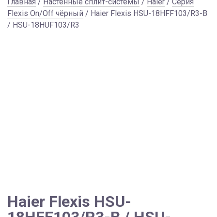
Главная
/
Настенные сплит-системы
/
Haier
/
Серия
Flexis On/Off чёрный
/ Haier Flexis HSU-18HFF103/R3-B
/ HSU-18HUF103/R3
Haier Flexis HSU-
18HFF103/R3-B / HSU-