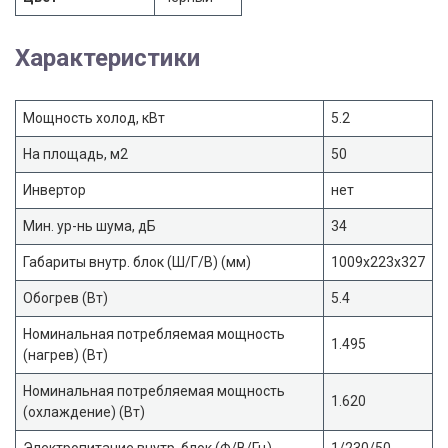
Характеристики
Мощность холод, кВт
5.2
На площадь, м2
50
Инвертор
нет
Мин. ур-нь шума, дБ
34
Габариты внутр. блок (Ш/Г/В) (мм)
1009x223x327
Обогрев (Вт)
5.4
Номинальная потребляемая мощность
1.495
(нагрев) (Вт)
Номинальная потребляемая мощность
1.620
(охлаждение) (Вт)
Электропитание внутр. блок (Ф/В/Гц)
1/230/50