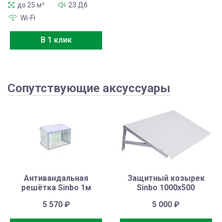
до 25 м²
23 Дб
Wi-Fi
В 1 клик
Сопутствующие аксуссуары
Антивандальная
Защитный козырек
решётка Sinbo 1м
Sinbo 1000х500
5 570
₽
5 000
₽