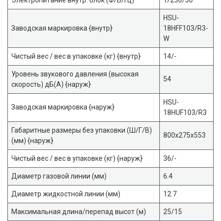
HSU-
Заводская маркировка {внутр}
18HFF103/R3-
W
Чистый вес / вес в упаковке (кг) {внутр}
14/-
Уровень звукового давления (высокая
54
скорость) дБ(А) {наруж}
HSU-
Заводская маркировка {наруж}
18HUF103/R3
Габаритные размеры без упаковки (Ш/Г/В)
800x275x553
(мм) {наруж}
Чистый вес / вес в упаковке (кг) {наруж}
36/-
Диаметр газовой линии (мм)
6.4
Диаметр жидкостной линии (мм)
12.7
Максимальная длина/перепад высот (м)
25/15