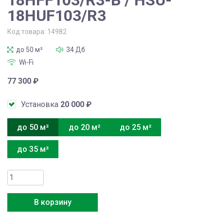
18HUF103/R3
Код товара:
14982
до 50 м²
34 Дб
Wi-Fi
77 300
₽
Установка
20 000
₽
до 50 м²
до 20 м²
до 25 м²
до 35 м²
Количество
товара
Haier
В корзину
Flexis