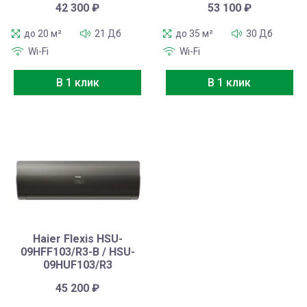
42 300
₽
53 100
₽
до 20 м²
21 Дб
до 35 м²
30 Дб
Wi-Fi
Wi-Fi
В 1 клик
В 1 клик
Haier Flexis HSU-
09HFF103/R3-B / HSU-
09HUF103/R3
45 200
₽