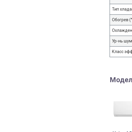
Тип хлада
Обогрев (
Охлаждени
Ур-нь шум
Класс эф
Модел