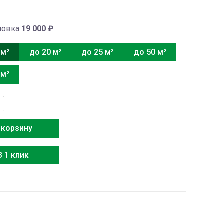
новка
19 000
₽
 м²
до 20 м²
до 25 м²
до 50 м²
 м²
тво
 корзину
P1HRA-
В 1 клик
P1FRA