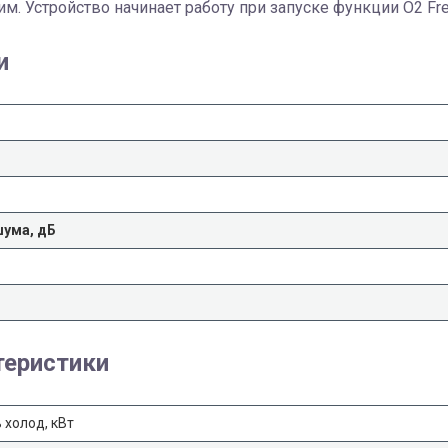
им. Устройство начинает работу при запуске функции O2 Fre
и
шума, дБ
теристики
холод, кВт