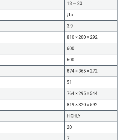
13 — 20
Да
3.9
810 × 200 × 292
600
600
874 × 365 × 272
51
764 × 295 × 544
819 × 320 × 592
HIGHLY
20
7