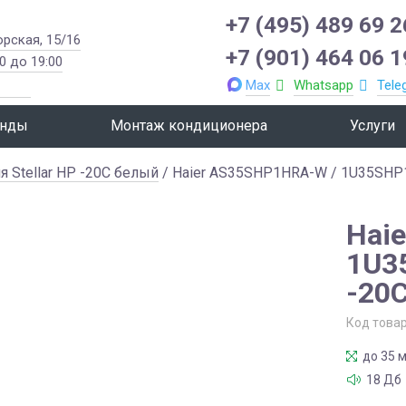
+7 (495) 489 69 2
орская, 15/16
+7 (901) 464 06 1
0 до 19:00
Max
Whatsapp
Tele
нды
Монтаж кондиционера
Услуги
я Stellar HP -20C белый
/ Haier AS35SHP1HRA-W / 1U35SHP1F
Hai
1U3
-20
Код това
до 35 м
18 Дб