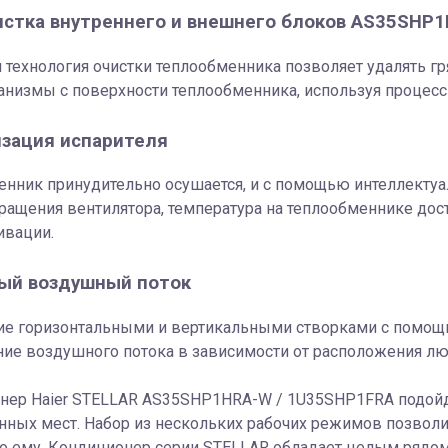
стка внутреннего и внешнего блоков AS35SHP
технология очистки теплообменника позволяет удалять гря
низмы c поверхности теплообменника, используя процесс 
зация испарителя
нник принудительно осушается, и с помощью интеллектуа
ращения вентилятора, температура на теплообменнике дости
ивации.
ый воздушный поток
ие горизонтальными и вертикальными створками с помощь
ние воздушного потока в зависимости от расположения л
ер Haier STELLAR AS35SHP1HRA-W / 1U35SHP1FRA подойдёт
ных мест. Набор из нескольких рабочих режимов позволи
о ему. Кондиционер серии STELLAR обладает целым рядом