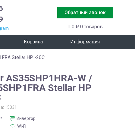
6
Обратный звонок
9
0 ₽
0 товаров
gram
Корзина
Информация
RA Stellar HP -20C
er AS35SHP1HRA-W /
5SHP1FRA Stellar HP
C
ра:
15031
²
Инвертор
Wi-Fi