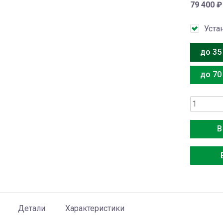
79 400
₽
Уста
до 35
до 70
Количес
товара
Haier
В
AS35SH
W
/
1U35SH
Stellar
HP
Детали
Характеристики
-20C