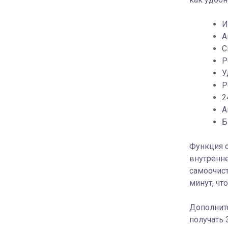
И
А
С
Р
У
Р
2
А
Б
Функция с
внутренне
самоочист
минут, чт
Дополните
получать 