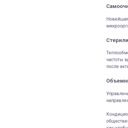
Самоочи
Новейшая 
микроорга
Стерили
Теплообме
частоты в
после акт
Объемн
Управлен
направле
Кондицион
обществен
как удобн