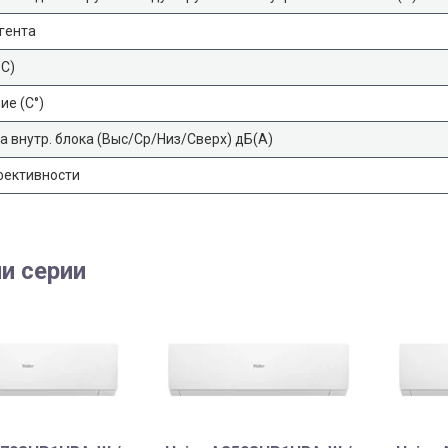
гента
°С)
е (С°)
а внутр. блока (Выс/Ср/Низ/Сверх) дБ(А)
фективности
и серии