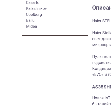
Casarte
Описа
Kalashnikov
Coolberg
Ballu
Haier STE
Midea
Haier Ste
свет длин
микроорг
Пульт ко
подсветко
Кондицио
«EVO» и г
AS35SHP
Новая IoT
бытовой т