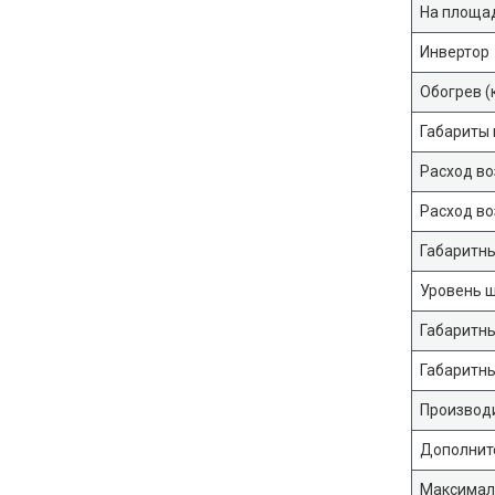
На площад
Инвертор
Обогрев (
Габариты 
Расход во
Расход во
Габаритны
Уровень ш
Габаритны
Габаритны
Производ
Дополните
Максимал