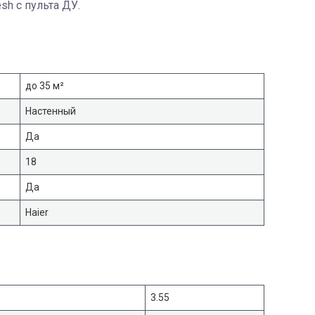
sh с пульта ДУ.
до 35 м²
Настенный
Да
18
Да
Haier
3.55