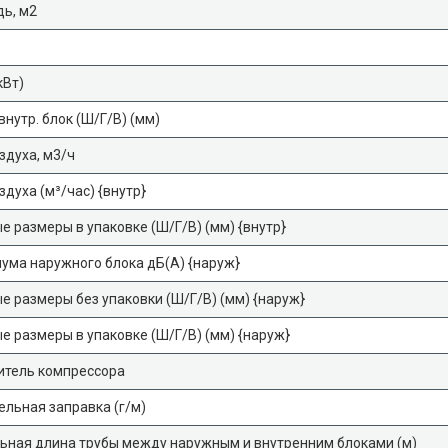
ь, м2
кВт)
внутр. блок (Ш/Г/В) (мм)
здуха, м3/ч
здуха (м³/час) {внутр}
е размеры в упаковке (Ш/Г/В) (мм) {внутр}
ума наружного блока дБ(А) {наруж}
е размеры без упаковки (Ш/Г/В) (мм) {наруж}
е размеры в упаковке (Ш/Г/В) (мм) {наруж}
итель компрессора
льная заправка (г/м)
ьная длина трубы между наружным и внутренним блоками (м)