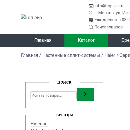
info@top-air.ru
г. Москва, ул. Иж
Ежедневно с 08:0
Главная
Каталог
Бре
Главная
/
Настенные сплит-системы
/
Haier
/
Сери
ПОИСК
Поиск
БРЕНДЫ
Hisense