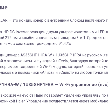
ние
LLAR — это кондиционер с внутренним блоком настенного 
llar HP DC Inverter оснащен двумя ультрафиолетовыми LE
ой 275 нм и комбинированным фильтром 3 в 1. Средняя сте
анизмов составляет рекордные 91,47%.
ндиционера AS35SHP1HRA-W / 1U35SHP1FRA на русском яз
й с отключением, и функцией «iFeel», благодаря которой т
нер имеет встроенный Wi-Fi модуль, который позволяет 
олосовые помощники «Алиса» и «Салют» из любой точки м
1HRA-W / 1U35SHP1FRA — Wi-Fi управление (evo
 экосистема evo от Haier позволяет удаленно управлять п
ехникой Haier. Управление осуществляется через мобильн