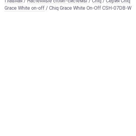
Главная
/
Настенные сплит-системы
/
Chiq
/
Серия Chiq
Grace White on-off
/ Chiq Grace White On-Off CSH-07DB-W