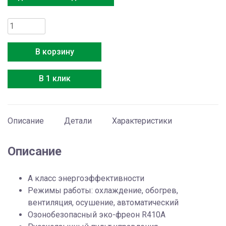
Количество
товара
Chiq
В корзину
Grace
White
В 1 клик
On-
Off
CSH-
07DB-
Описание
Детали
Характеристики
W
Описание
A класс энергоэффективности
Режимы работы: охлаждение, обогрев,
вентиляция, осушение, автоматический
Озонобезопасный эко-фреон R410A