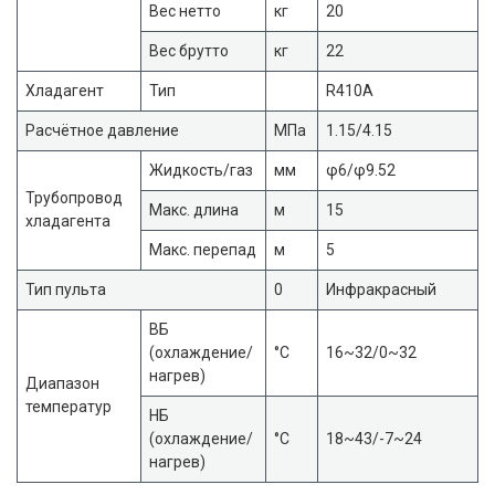
Вес нетто
кг
20
Вес брутто
кг
22
Хладагент
Тип
R410A
Расчётное давление
МПа
1.15/4.15
Жидкость/газ
мм
φ6/φ9.52
Трубопровод
Макс. длина
м
15
хладагента
Макс. перепад
м
5
Тип пульта
0
Инфракрасный
ВБ
(охлаждение/
°C
16~32/0~32
нагрев)
Диапазон
температур
НБ
(охлаждение/
°C
18~43/-7~24
нагрев)