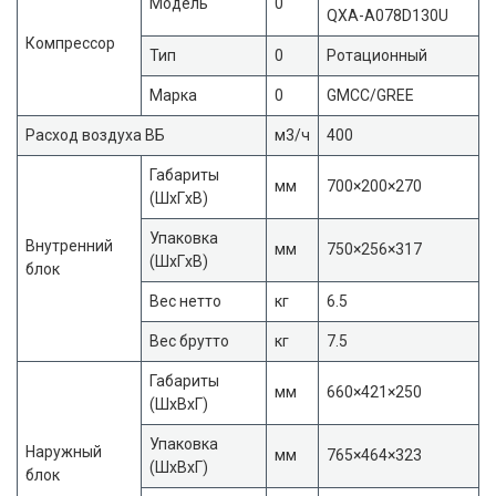
Модель
0
QXA-A078D130U
Компрессор
Тип
0
Ротационный
Марка
0
GMCC/GREE
Расход воздуха ВБ
м3/ч
400
Габариты
мм
700×200×270
(ШxГxВ)
Упаковка
Внутренний
мм
750×256×317
(ШxГxВ)
блок
Вес нетто
кг
6.5
Вес брутто
кг
7.5
Габариты
мм
660×421×250
(ШxВxГ)
Упаковка
Наружный
мм
765×464×323
(ШxВxГ)
блок