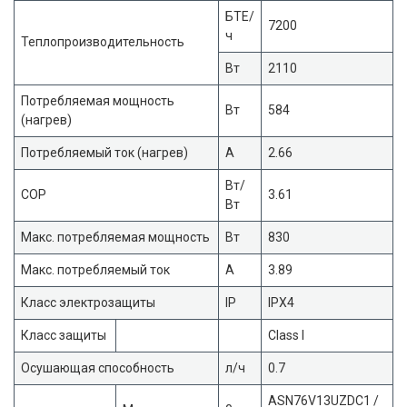
БТЕ/
7200
ч
Теплопроизводительность
Вт
2110
Потребляемая мощность
Вт
584
(нагрев)
Потребляемый ток (нагрев)
А
2.66
Вт/
COP
3.61
Вт
Макс. потребляемая мощность
Вт
830
Макс. потребляемый ток
А
3.89
Класс электрозащиты
IP
IPX4
Класс защиты
Class I
Осушающая способность
л/ч
0.7
ASN76V13UZDC1 /