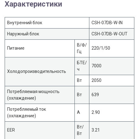
Характеристики
Внутренний блок
CSH-07DB-W-IN
Наружный блок
CSH-07DB-W-OUT
В/Ф/
Питание
220/1/50
Гц
БТЕ/
7000
ч
Холодопроизводительность
Вт
2050
Потребляемая мощность
Вт
639
(охлаждение)
Потребляемый ток
А
2.90
(охлаждение)
Вт/
EER
3.21
Вт