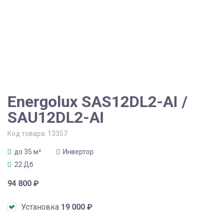
Energolux SAS12DL2-AI /
SAU12DL2-AI
Код товара:
13357
до 35 м²
Инвертор
22 Дб
94 800
₽
Установка
19 000
₽