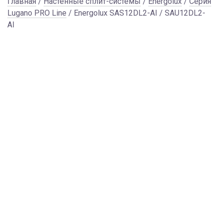
Главная
/
Настенные сплит-системы
/
Energolux
/
Серия
Lugano PRO Line
/ Energolux SAS12DL2-AI / SAU12DL2-
AI