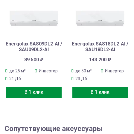
Energolux SAS09DL2-AI /
Energolux SAS18DL2-AI /
SAU09DL2-AI
SAU18DL2-AI
89 500
₽
143 200
₽
до 25 м²
Инвертор
до 50 м²
Инвертор
21 Дб
23 Дб
В 1 клик
В 1 клик
Сопутствующие аксуссуары