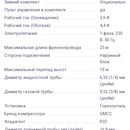
Зимний комплект
Опционально
Пульт управления в комплекте
да
Рабочий ток (Охлаждение)
3,9 A
Рабочий ток (Обогрев)
4,4 А
Электропитание
1 фаза, 230
В, 50 Гц
Максимальная длина фреонопровода
25 м
Сторона подключения
Наружный
блок
Максимальный перепад высот
10 м
Диаметр жидкостной трубы
6,35 (1/4) мм
(дюйм)
Диаметр газовой трубы
9,52 (3/8) мм
(дюйм)
Установка
Горизонтальн
Бренд компрессора
GMCC
Хладагент
R32
Диаметр дренажной трубы: мм (дюйм)
16,9 мм