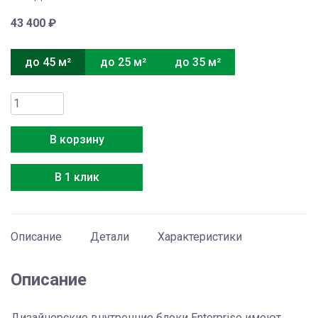
43 400
₽
до 45 м²
до 25 м²
до 35 м²
Количество
товара
Electrolux
В корзину
EACS/I-
18
В 1 клик
HEN
FMI/N8_ERP/in
Описание
Детали
Характеристики
Описание
Дизайнерские внутренние блоки Enterprise имеют