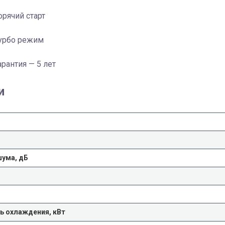
орячий старт
урбо режим
арантия — 5 лет
и
шума, дБ
 охлаждения, кВт