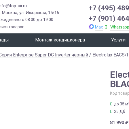
info@top-air.ru
+7 (495) 489
г. Москва, ул. Ижорская, 15/16
+7 (901) 464
Ежедневно с 08:00 до 19:00
Max
Whatsap
нды
Монтаж кондиционера
Услуги
Серия Enterprise Super DC Inverter чёрный
/ Electrolux EACS
Elec
BLA
Код това
до 35 м
25 Дб
81 990
₽