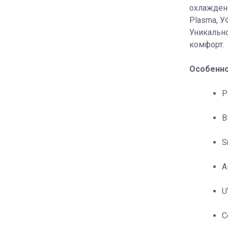
охлаждени
Plasma, 
Уникально
комфорт.
Особенно
Р
В
S
А
U
C