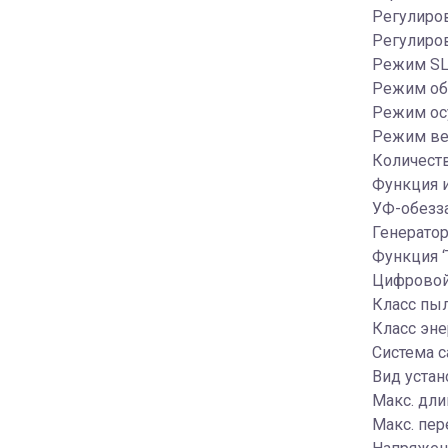
Регулиро
Регулиро
Режим SL
Режим об
Режим ос
Режим ве
Количеств
Функция и
УФ-обезз
Генератор
Функция ‘
Цифровой
Класс пы
Класс эн
Система с
Вид устан
Макс. дли
Макс. пер