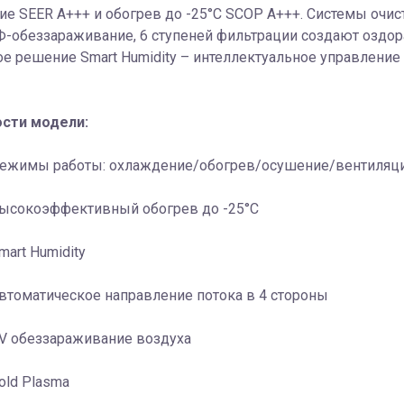
е SEER A+++ и обогрев до -25°C SCOP A+++. Системы очист
УФ-обеззараживание, 6 ступеней фильтрации создают озд
е решение Smart Humidity – интеллектуальное управлени
сти модели:
ежимы работы: охлаждение/обогрев/осушение/вентиляц
ысокоэффективный обогрев до -25°С
mart Humidity
втоматическое направление потока в 4 стороны
V обеззараживание воздуха
old Plasma