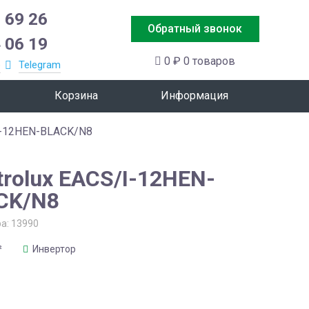
 69 26
Обратный звонок
 06 19
0 ₽
0 товаров
p
Telegram
Корзина
Информация
/I-12HEN-BLACK/N8
trolux EACS/I-12HEN-
CK/N8
ра:
13990
²
Инвертор