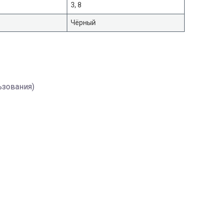
3, 8
Чёрный
ьзования)