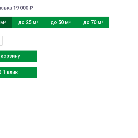
новка
19 000
₽
 м²
до 25 м²
до 50 м²
до 70 м²
тво
x
 корзину
В 1 клик
8