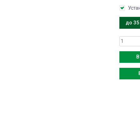
Уста
до 35
Количес
товара
Electrolu
В
EACS/I-
12HEN-
BLACK/N