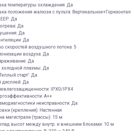
вка температуры охлаждения: Да
вка положения жалюзи с пульта: Вертикальное+Горизонта
EEP: Да
огрева: Да
ушения: Да
нтиляции: Да
о скоростей воздушного потока: 5
онизации воздуха: Да
араживание: Да
 холодной плазмы: Да
Теплый старт’: Да
 дисплей: Да
левлагозащищенности: IPX0/IPX4
ергоэффективности: A++
амодиагностики неисправности: Да
овки (крепления): Настенная
на магистрали (трассы): 15 м
епад высот между внутр. и внешним блоками: 10 м