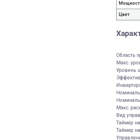
Мощность
Цвет
Харак
Область 
Макс. уро
Уровень ш
Эффектив
Инверторн
Номинальн
Номинальн
Макс. рас
Вид упра
Таймер на
Таймер на
Управлени