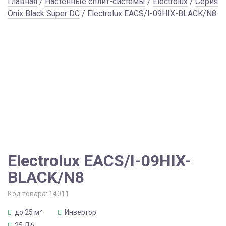
Главная
/
Настенные сплит-системы
/
Electrolux
/
Серия
Onix Black Super DC
/ Electrolux EACS/I-09HIX-BLACK/N8
Electrolux EACS/I-09HIX-
BLACK/N8
Код товара:
14011
до 25 м²
Инвертор
25 Дб