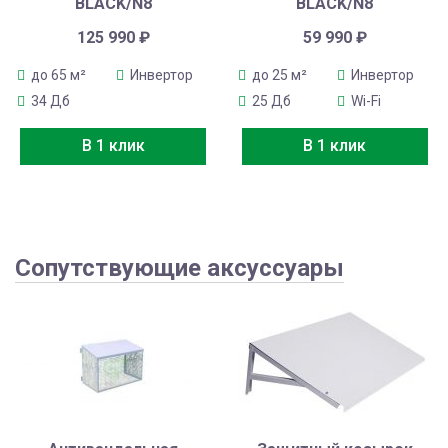
BLACK/N8
BLACK/N8
125 990
₽
59 990
₽
до 65 м²
Инвертор
до 25 м²
Инвертор
34 Дб
25 Дб
Wi-Fi
В 1 клик
В 1 клик
Сопутствующие аксуссуары