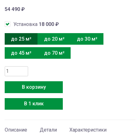
54 490
₽
Установка
18 000
₽
до 25 м²
до 20 м²
до 30 м²
до 45 м²
до 70 м²
Количество
товара
Electrolux
В корзину
EACS/I-
09HF2/N8
В 1 клик
Описание
Детали
Характеристики