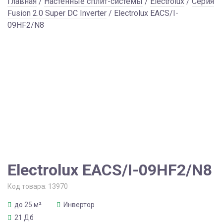
Главная
/
Настенные сплит-системы
/
Electrolux
/
Серия
Fusion 2.0 Super DC Inverter
/ Electrolux EACS/I-
09HF2/N8
Electrolux EACS/I-09HF2/N8
Код товара:
13970
до 25 м²
Инвертор
21 Дб