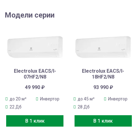
Модели серии
Electrolux EACS/I-
Electrolux EACS/I-
07HF2/N8
18HF2/N8
49 990
₽
93 990
₽
до 20 м²
Инвертор
до 45 м²
Инвертор
22 Дб
28 Дб
В 1 клик
В 1 клик