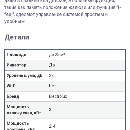
даже в спальне или детской, а полезные функции,
такие как память положения жалюзи или функция "I-
feel", сделают управление системой простым и
удобным.
Детали
Площадь
до 25 м²
Инвертор
Да
Уровень шума, дБ
28
Wi-Fi
Нет
Бренд
Electrolux
Мощность
3
охлаждения, кВт
Мощность
2, 4
обогрева, кВт