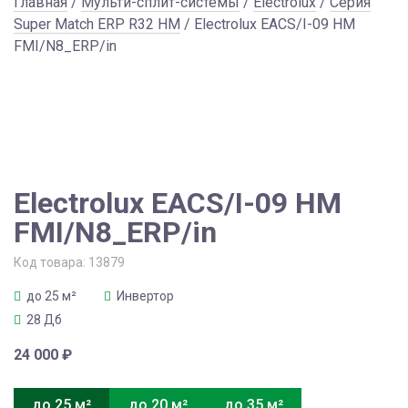
Главная
/
Мульти-сплит-системы
/
Electrolux
/
Серия
Super Match ERP R32 HM
/ Electrolux EACS/I-09 HM
FMI/N8_ERP/in
Electrolux EACS/I-09 HM
FMI/N8_ERP/in
Код товара:
13879
до 25 м²
Инвертор
28 Дб
24 000
₽
до 25 м²
до 20 м²
до 35 м²