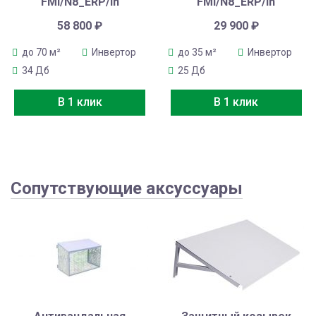
FMI/N8_ERP/in
FMI/N8_ERP/in
58 800
₽
29 900
₽
до 70 м²
Инвертор
до 35 м²
Инвертор
34 Дб
25 Дб
В 1 клик
В 1 клик
Сопутствующие аксуссуары