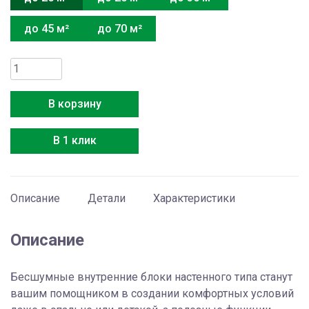
до 45 м²
до 70 м²
Количество
товара
Electrolux
В корзину
EACS/I-
09
В 1 клик
HM
FMI/N8_ERP/in
Описание
Детали
Характеристики
Описание
Бесшумные внутренние блоки настенного типа станут
вашим помощником в создании комфортных условий