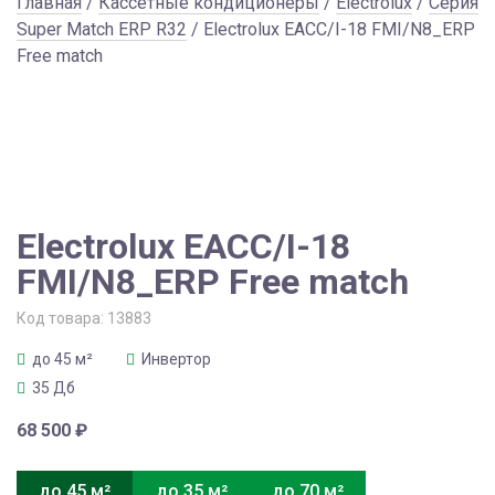
Главная
/
Кассетные кондиционеры
/
Electrolux
/
Серия
Super Match ERP R32
/ Electrolux EACC/I-18 FMI/N8_ERP
Free match
Electrolux EACC/I-18
FMI/N8_ERP Free match
Код товара:
13883
до 45 м²
Инвертор
35 Дб
68 500
₽
до 45 м²
до 35 м²
до 70 м²